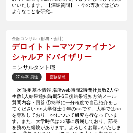
いいたします。 【深堀質問】 ・今の専攻ではどの
ようなことを研究...
金融コンサル（財務・会計）
デロイトトーマツファイナン
シャルアドバイザリー
コンサルタント職
27 年卒
男性
面接情報
一次面接 基本情報 場所web時間2時間社員数2人学
生数1人結果通知時期5-6日後結果通知方法メール
質問内容・回答 ①簡単に一分程度で自己紹介をし
てください ○○大学修士１年の○○です。大学では○○
を専攻しており、○○について研究を行なっていま
す。また、大学時代は○○部に所属しており、部長
を務めた経験があります。よろしくお願いいたしま