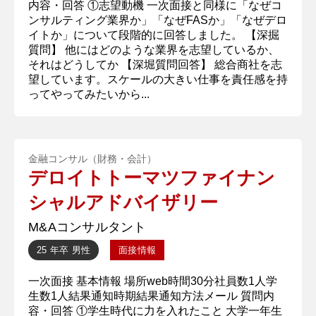
内容・回答 ①志望動機 一次面接と同様に「なぜコ
ンサルティング業界か」「なぜFASか」「なぜデロ
イトか」について段階的に回答しました。 【深掘
質問】 他にはどのような業界を志望しているか、
それはどうしてか 【深堀質問回答】 総合商社を志
望しています。スケールの大きい仕事を責任感を持
ってやってみたいから...
金融コンサル（財務・会計）
デロイトトーマツファイナン
シャルアドバイザリー
M&Aコンサルタント
25 年卒
男性
面接情報
一次面接 基本情報 場所web時間30分社員数1人学
生数1人結果通知時期結果通知方法メール 質問内
容・回答 ①学生時代に力を入れたこと 大学一年生