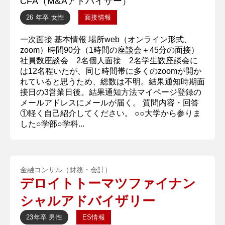
CFA（M&Aアドバイザー）
26 年卒
女性
面接情報
一次面接 基本情報 場所web（オンライン形式、
zoom）時間90分（1時間の座談会＋45分の面接）
社員数座談会 2名個人面接 2名学生数座談会に
は12名程いたが、同じ時間帯に多くのzoomが開か
れていると思うため、総数は不明。結果通知時期面
接日の3営業日後。結果通知方法マイページ登録の
メールアドレスにメールが届く。 質問内容・回答
①軽く自己紹介してください。 ○○大学から参りま
した○学部○学科...
金融コンサル（財務・会計）
デロイトトーマツファイナン
シャルアドバイザリー
23年卒
男性
ES情報