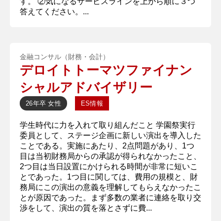
す。 ②気になるサービスラインを上から順に３つ
答えてください。...
金融コンサル（財務・会計）
デロイトトーマツファイナン
シャルアドバイザリー
26年卒
女性
ES情報
学生時代に力を入れて取り組んだこと 学園祭実行
委員として、ステージ企画に新しい演出を導入した
ことである。実施にあたり、2点問題があり、1つ
目は当初財務局からの承認が得られなかったこと、
2つ目は当日設置にかけられる時間が非常に短いこ
とであった。1つ目に関しては、費用の規模と、財
務局にこの演出の意義を理解してもらえなかったこ
とが原因であった。まず多数の業者に連絡を取り交
渉をして、演出の質を落とさずに費...