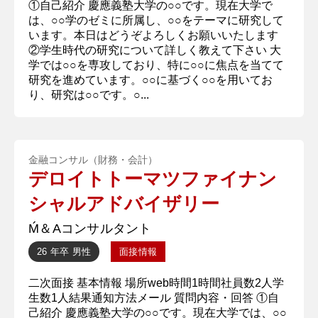
①自己紹介 慶應義塾大学の○○です。現在大学で
は、○○学のゼミに所属し、○○をテーマに研究して
います。本日はどうぞよろしくお願いいたします
②学生時代の研究について詳しく教えて下さい 大
学では○○を専攻しており、特に○○に焦点を当てて
研究を進めています。○○に基づく○○を用いてお
り、研究は○○です。○...
金融コンサル（財務・会計）
デロイトトーマツファイナン
シャルアドバイザリー
Ḿ＆Aコンサルタント
26 年卒
男性
面接情報
二次面接 基本情報 場所web時間1時間社員数2人学
生数1人結果通知方法メール 質問内容・回答 ①自
己紹介 慶應義塾大学の○○です。現在大学では、○○