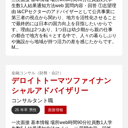
生数1人結果通知方法web 質問内容・回答 ①志望理
由 I&CPセクターのアドバイザーとして公共事業に
第三者の視点から関わり、地方を活性化させること
で最終的には日本の国力向上を目指したいからで
す。理由は2つあり、1つ目は​​​​幼少期から親の仕事
の都合で地方を転々とする中で、人々の暮らしぶり
や施設から地域が持つ活力の差を感じたからです。
M...
金融コンサル（財務・会計）
デロイトトーマツファイナン
シャルアドバイザリー
コンサルタント職
26 年卒
男性
面接情報
一次面接 基本情報 場所web時間90分社員数1人学