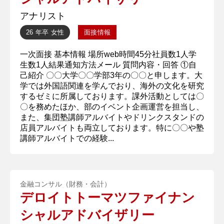
アナリスト
26 年卒
女性
面接情報
一次面接 基本情報 場所web時間45分社員数1人学
生数1人結果通知方法メール 質問内容・回答 ①自
己紹介 〇〇大学〇〇学部3年の〇〇と申します。大
学では外国語関連を学んでおり、海外の文化を研究
するゼミに所属しております。課外活動としては〇
〇を務めたほか、部のイベント企画運営を担当し、
また、集団塾講師アルバイトやドリンクスタンドの
店員アルバイトも両立しております。特に〇〇や塾
講師アルバイトでの経験...
金融コンサル（財務・会計）
デロイトトーマツファイナン
シャルアドバイザリー