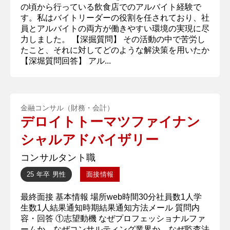
の頃から行っている飲食店でのアルバイト経験で
す。私はバイトリーダーの役割を任されており、社
員とアルバイトの両方が働きやすい環境の実現に尽
力しました。 【深掘質問】 その活動の中で苦労し
たこと、それに対してどのような解決策を用いたか
【深堀質問回答】 アル...
金融コンサル（財務・会計）
デロイトトーマツファイナン
シャルアドバイザリー
コンサルタント職
25 年卒
男性
面接情報
最終面接 基本情報 場所web時間30分社員数1人学
生数1人結果通知時期結果通知方法メール 質問内
容・回答 ①志望動機 なぜプロフェッショナルファ
ームか、なぜコンサルティング業界か、なぜ監査法