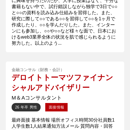
に興味を持ったのだが、大学に授業はなく、十分な
書籍もない中で、試行錯誤しながら独学で3日で○○
と○○の資料を読み込み仕組みを習得した。また、
研究に際して○○である○○を習得して○○を1ヶ月で
作成したり、○○を学んだりした。また、インター
ンにも参加し、○○や○○など様々な面で、日本にお
けるweb3業界全体の状況を肌で感じられるように
努力した。以上のよう...
金融コンサル（財務・会計）
デロイトトーマツファイナン
シャルアドバイザリー
M＆Aコンサルタント
26 年卒
男性
面接情報
最終面接 基本情報 場所オフィス時間30分社員数1
人学生数1人結果通知方法メール 質問内容・回答