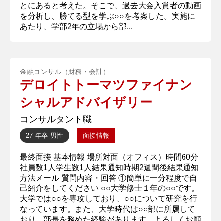
とにあると考えた。そこで、過去大会入賞者の動画
を分析し、勝てる型を学ぶ○○を考案した。実施に
あたり、学部2年の立場から部...
金融コンサル（財務・会計）
デロイトトーマツファイナン
シャルアドバイザリー
コンサルタント職
27 年卒
男性
面接情報
最終面接 基本情報 場所対面（オフィス）時間60分
社員数1人学生数1人結果通知時期2週間後結果通知
方法メール 質問内容・回答 ①簡単に一分程度で自
己紹介をしてください ○○大学修士１年の○○です。
大学では○○を専攻しており、○○について研究を行
なっています。また、大学時代は○○部に所属して
おり、部長を務めた経験があります。よろしくお願