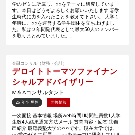
学のゼミに所属し、○○をテーマに研究していま
す。本日はどうぞよろしくお願いいたします ②学
生時代に力を入れたことを教えて下さい。 大学１
年時に、○○を運営する学生団体を立ち上げまし
た。私は２年間副代表として最大50人のメンバー
を取りまとめていました。...
金融コンサル（財務・会計）
デロイトトーマツファイナン
シャルアドバイザリー
M＆Aコンサルタント
26 年卒
男性
面接情報
一次面接 基本情報 場所web時間1時間社員数1人学
生数4人結果通知方法メール 質問内容・回答 ①自
己紹介 慶應義塾大学の⚪︎⚪︎です。現在大学では、
○○学のゼミに所属し、○○をテーマに研究していま