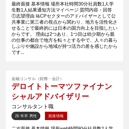
最終面接 基本情報 場所本社時間30分社員数1人学
生数1人結果通知方法マイページ 質問内容・回答
①志望理由 I&CPセクターのアドバイザーとして公
共事業に第三者の視点から関わり、地方を活性化さ
せることで最終的には日本の国力向上を目指したい
からです。 理由は2つあり、1つ目は​​​​幼少期から親
の仕事の都合で地方を転々とする中で、人々の暮ら
しぶりや施設から地域が持つ活力の差を感じたから
です...
金融コンサル（財務・会計）
デロイトトーマツファイナン
シャルアドバイザリー
コンサルタント職
26 年卒
男性
面接情報
二次面接 基本情報 場所web時間90分社員数2人学