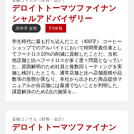
金融コンサル（財務・会計）
デロイトトーマツファイナン
シャルアドバイザリー
25年卒
女性
ES情報
学生時代に最も打ち込んだこと（400字） コーヒー
ショップでのアルバイトにおいて時間帯責任者とし
てフードロス10%の削減に貢献したことだ。当初、
他店舗と比べフードロスが多く度々問題となってい
た。原因解明のため社員と複数回ミーティングを実
施し検討したところ、通常店舗と比べ店舗面積や品
数等の形態が異なり、本社から出された商品提供マ
ニュアルが自店舗には最適でないことが判明した。
課題解決のため2点の施策を...
金融コンサル（財務・会計）
デロイトトーマツファイナン