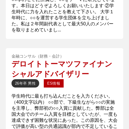
す。本日はどうぞよろしくお願いいたします ②学
生時代に力を入れたことを教えて下さい。 大学１
年時に、○○を運営する学生団体を立ち上げまし
た。私は２年間副代表として最大50人のメンバー
を取りまとめていまし...
金融コンサル（財務・会計）
デロイトトーマツファイナン
シャルアドバイザリー
26年卒
男性
ES情報
学生時代に最も打ち込んだことを入力ください。
（400文字以内） ○○部で、下級生ながら○○の実施
を主導し、弊部初の○○入賞に貢献した。弊部は全
国大会でのチーム入賞を目標としていたが、一度も
達成できず困難な状況にあった。この原因を、大会
で評価が高い型の共通認識が部内で不足しているこ