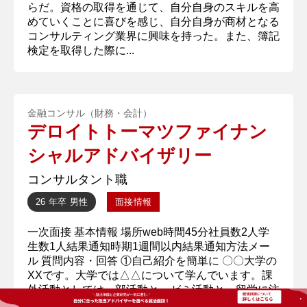
らだ。資格の取得を通じて、自分自身のスキルを高
めていくことに喜びを感じ、自分自身が商材となる
コンサルティング業界に興味を持った。また、簿記
検定を取得した際に...
金融コンサル（財務・会計）
デロイトトーマツファイナン
シャルアドバイザリー
コンサルタント職
26 年卒
男性
面接情報
一次面接 基本情報 場所web時間45分社員数2人学
生数1人結果通知時期1週間以内結果通知方法メー
ル 質問内容・回答 ①自己紹介を簡単に 〇〇大学の
XXです。大学では△△について学んでいます。課
外活動としては、部活動と、ゼミ活動と、留学に注
力してまいりました。本日はどうぞよろしくお願い