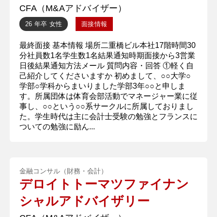
CFA（M&Aアドバイザー）
26 年卒
女性
面接情報
最終面接 基本情報 場所二重橋ビル本社17階時間30
分社員数1名学生数1名結果通知時期面接から3営業
日後結果通知方法メール 質問内容・回答 ①軽く自
己紹介してくださいますか 初めまして、○○大学○
学部○学科からまいりました学部3年○○と申しま
す。所属団体は体育会部活動でマネージャー業に従
事し、○○という○○系サークルに所属しておりまし
た。学生時代は主に会計士受験の勉強とフランスに
ついての勉強に励ん...
金融コンサル（財務・会計）
デロイトトーマツファイナン
シャルアドバイザリー