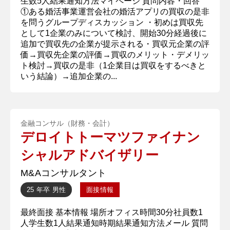
生数5人結果通知方法マイページ 質問内容・回答
①ある婚活事業運営会社の婚活アプリの買収の是非
を問うグループディスカッション ・初めは買収先
として1企業のみについて検討、開始30分経過後に
追加で買収先の企業が提示される・買収元企業の評
価→買収先企業の評価→買収のメリット・デメリッ
ト検討→買収の是非（1企業目は買収をするべきと
いう結論）→追加企業の...
金融コンサル（財務・会計）
デロイトトーマツファイナン
シャルアドバイザリー
M&Aコンサルタント
25 年卒
男性
面接情報
最終面接 基本情報 場所オフィス時間30分社員数1
人学生数1人結果通知時期結果通知方法メール 質問