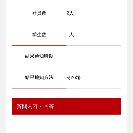
社員数
2人
学生数
1人
結果通知時期
結果通知方法
その場
質問内容・回答