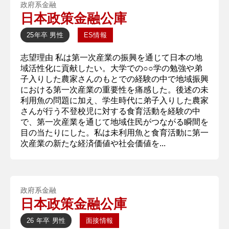
政府系金融
日本政策金融公庫
25年卒
男性
ES情報
志望理由 私は第一次産業の振興を通じて日本の地
域活性化に貢献したい。大学での○○学の勉強や弟
子入りした農家さんのもとでの経験の中で地域振興
における第一次産業の重要性を痛感した。後述の未
利用魚の問題に加え、学生時代に弟子入りした農家
さんが行う不登校児に対する食育活動を経験の中
で、第一次産業を通じて地域住民がつながる瞬間を
目の当たりにした。私は未利用魚と食育活動に第一
次産業の新たな経済価値や社会価値を...
政府系金融
日本政策金融公庫
26 年卒
男性
面接情報