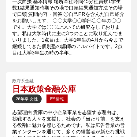
一次面接 基本情報 場所本社時間45分社員数1学生
数1結果通知時期その場で口頭結果通知方法その場
で口頭 質問内容・回答 ①自己PRを含んだ自己紹介
をお願いします。 〇〇大学〇〇学部〇〇年の〇〇
です。大学では〇〇についての研究をしておりま
す。私は大学時代に主に3つのことに取り組んでま
いりました。1点目は、大学1年生の4月から今まで
継続してきた個別塾の講師のアルバイトです。2点
目は大学3年生の時の半年...
政府系金融
日本政策金融公庫
26年卒
女性
ES情報
志望理由 貴庫の中小企業事業を志望する理由は、
挑戦する人々を支援し、社会の「当たり前」を支え
る役割に魅力を感じるためです。私は広告営業の営
業インターンを通じて、多くの経営者が新たな挑戦