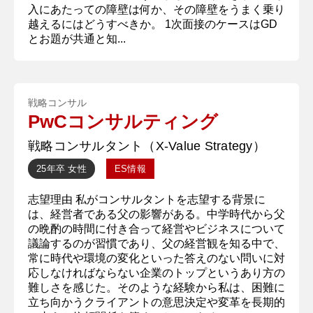
入にあたっての障壁は何か、その障壁をうまく乗り
越えるにはどうすべきか。 1次面接のケースはGD
とお題が共通と知...
戦略コンサル
PwCコンサルティング
戦略コンサルタント（X-Value Strategy）
25年卒
女性
ES情報
志望理由 私がコンサルタントを志望する背景に
は、経営者である父の影響がある。中学時代から父
の晩酌の時間に付き合って経営やビジネスについて
議論するのが習慣であり、父の経営観を知る中で、
常に時代や環境の変化といった答えのない問いに対
応しなければならない企業のトップというあり方の
難しさを感じた。そのような経験から私は、困難に
立ち向かうクライアントの意思決定や変革を長期的