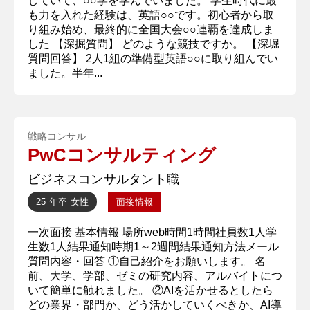
していて、○○学を学んでいました。 学生時代に最
も力を入れた経験は、英語○○です。初心者から取
り組み始め、最終的に全国大会○○連覇を達成しま
した 【深掘質問】 どのような競技ですか。 【深堀
質問回答】 2人1組の準備型英語○○に取り組んでい
ました。半年...
戦略コンサル
PwCコンサルティング
ビジネスコンサルタント職
25 年卒
女性
面接情報
一次面接 基本情報 場所web時間1時間社員数1人学
生数1人結果通知時期1～2週間結果通知方法メール
質問内容・回答 ①自己紹介をお願いします。 名
前、大学、学部、ゼミの研究内容、アルバイトにつ
いて簡単に触れました。 ②AIを活かせるとしたら
どの業界・部門か、どう活かしていくべきか、AI導