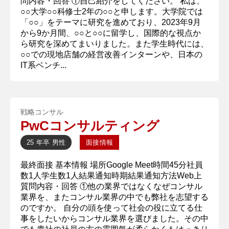
問内容・回答 ①自己紹介をしてください。 私は、
○○大学○○科修士2年の○○と申します。大学院では
「○○」をテーマに研究を進めており、2023年9月
から9か月間、○○と○○に留学し、国際的な視点か
ら研究を深めてまいりました。また学生時代には、
○○での現地店舗の経営改善インターンや、日本の
IT系ベンチ...
戦略コンサル
PwCコンサルティング
25 年卒
男性
面接情報
最終面接 基本情報 場所Google Meet時間45分社員
数1人学生数1人結果通知時期結果通知方法Web上
質問内容・回答 ①他の業界ではなくなぜコンサル
業界を、またコンサル業界の中でも弊社を志望する
のですか。 自分の頭を使って社会の役に立てる仕
事をしたいからコンサル業界を選びました。その中