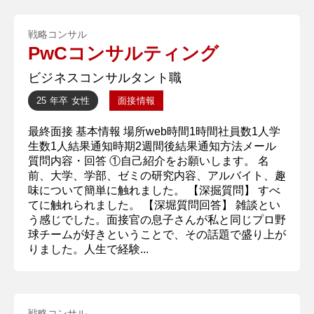
戦略コンサル
PwCコンサルティング
ビジネスコンサルタント職
25 年卒
女性
面接情報
最終面接 基本情報 場所web時間1時間社員数1人学
生数1人結果通知時期2週間後結果通知方法メール
質問内容・回答 ①自己紹介をお願いします。 名
前、大学、学部、ゼミの研究内容、アルバイト、趣
味について簡単に触れました。 【深掘質問】 すべ
てに触れられました。 【深堀質問回答】 雑談とい
う感じでした。面接官の息子さんが私と同じプロ野
球チームが好きということで、その話題で盛り上が
りました。人生で経験...
戦略コンサル