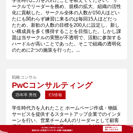
学生時代に力を入れたことを教えてください。 サ
ークルでリーダーを務め、規模の拡大、組織の活性
化に貢献した。サークル全体の人数が150人ほどい
たにも関わらず練習に来るのは毎回15人ほどだっ
たため、新歓の人数の目標を200人に設定し、新し
い構成員を多く獲得することを目指した。しかし課
題は当サークルの実態が不透明で、活動に参加する
ハードルが高いことであった。そこで組織の透明化
のために2つの施策を行った。...
戦略コンサル
PwCコンサルティング
25年卒
男性
ES情報
学生時代力を入れたこと ホームページ作成・物販
サービスを提供するスタートアップ企業でのインタ
ーンを行い、営業チーム4人のリーダーとして顧客
獲得についての困難を乗り越えた。入社時に数十人
のユーザーに試用していただいている状況から、顧