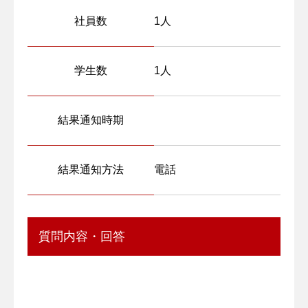
社員数
1人
学生数
1人
結果通知時期
結果通知方法
電話
質問内容・回答