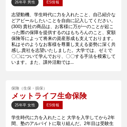
26年卒
男性
ES情報
志望動機、学生時代に力を入れたこと、自己紹介な
どアピールしたいことを自由に記入してください。
(300) 貴社の商品は、お客様に万が一のことが起こ
った際の保障を提供するのはもちろんのこと、変額
保険等によって将来の資産形成も支えております。
私はそのようなお客様を尊重し支える姿勢に深く共
感し,貴社を志望いたしました。大学では、ゼミで
〇〇について学んでおり、〇〇する手法を模索して
います。また、課外活動では...
保険（生保・損保）
メットライフ生命保険
25年卒
女性
ES情報
学生時代に力を入れたこと 大学を入学してから2年
間、塾のアルバイトに取り組んだ。2年目は受験生