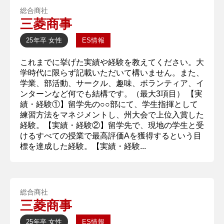
総合商社
三菱商事
25年卒
女性
ES情報
これまでに挙げた実績や経験を教えてください。大
学時代に限らず記載いただいて構いません。また、
学業、部活動、サークル、趣味、ボランティア、イ
ンターンなど何でも結構です。（最大3項目） 【実
績・経験①】留学先の○○部にて、学生指揮として
練習方法をマネジメントし、州大会で上位入賞した
経験。【実績・経験②】留学先で、現地の学生と受
けるすべての授業で最高評価Aを獲得するという目
標を達成した経験。【実績・経験...
総合商社
三菱商事
25年卒
女性
ES情報