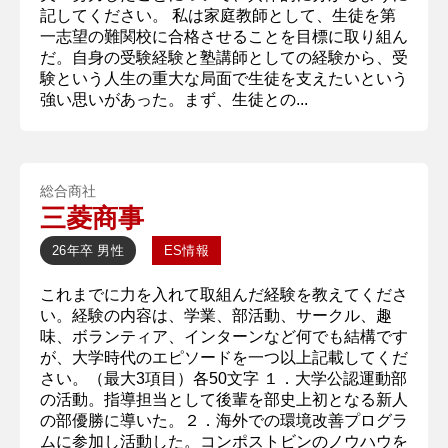
記してください。 私は家庭教師として、生徒を第
一志望の難関校に合格させることを目標に取り組ん
だ。自身の受験経験と塾講師としての経験から、受
験という人生の重大な局面で生徒を支えたいという
強い思いがあった。まず、生徒との...
総合商社
三菱商事
26年卒
男性
ES情報
これまでに力を入れて取組んだ経験を教えてくださ
い。経験の内容は、学業、部活動、サークル、趣
味、ボランティア、インターンなど何でも結構です
が、大学時代のエピソードを一つ以上記載してくだ
さい。（最大3項目）各50文字 １．大学公認運動部
の活動。指導担当として後輩を部史上初となる新人
の部優勝に導いた。２．海外での環境改善プログラ
ムに参加し活動した。コンポストビンのノウハウを