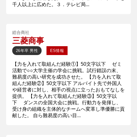
千人以上に広めた。３．テレビ局...
総合商社
三菱商事
26年卒
男性
ES情報
【力を入れて取組んだ経験①】50文字以下 ゼミ
活動で○○大学主催の学会に挑戦。試行錯誤の末、
難易度の高い研究を成功させた。 【力を入れて取
組んだ経験②】50文字以下 アルバイト先で外国人
や経営者に対し、相手の視点に立ったおもてなしを
提供。 【力を入れて取組んだ経験③】50文字以
下 ダンスの全国大会に挑戦。行動力を発揮し、
受け身の組織を主体的なチームへ変革し準優勝に貢
献した。 自ら難易度の高い目...