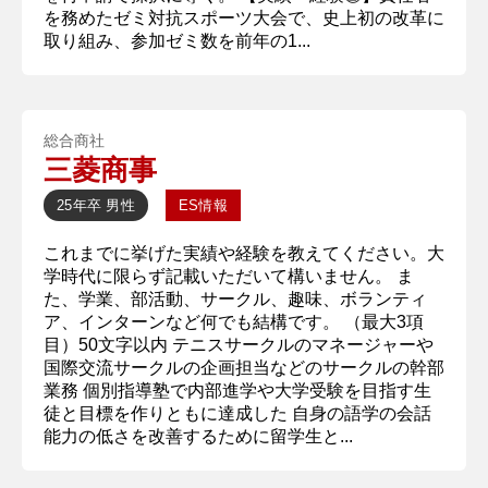
を務めたゼミ対抗スポーツ大会で、史上初の改革に
取り組み、参加ゼミ数を前年の1...
総合商社
三菱商事
25年卒
男性
ES情報
これまでに挙げた実績や経験を教えてください。大
学時代に限らず記載いただいて構いません。 ま
た、学業、部活動、サークル、趣味、ボランティ
ア、インターンなど何でも結構です。 （最大3項
目）50文字以内 テニスサークルのマネージャーや
国際交流サークルの企画担当などのサークルの幹部
業務 個別指導塾で内部進学や大学受験を目指す生
徒と目標を作りともに達成した 自身の語学の会話
能力の低さを改善するために留学生と...