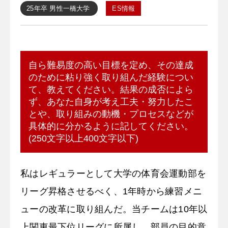
25年卒
男性
一橋大学
ES情報
自ら難易度の高い目標を定め、その達成
のために粘り強く取り組んだ経験につい
て、教えてください。結果の成否によら
ず、あなた自身が考え工夫・努力したこ
とや、取り組みの動機・プロセスなどが
具体的に分かるように記してください。
(250文字以上400文字以下)
私はレギュラーとして大学の体育会運動部を
リーグ昇格させるべく、1年時から練習メニ
ューの改革に取り組んだ。当チームは10年以
上関東最下位リーグに所属し、部員の目的意