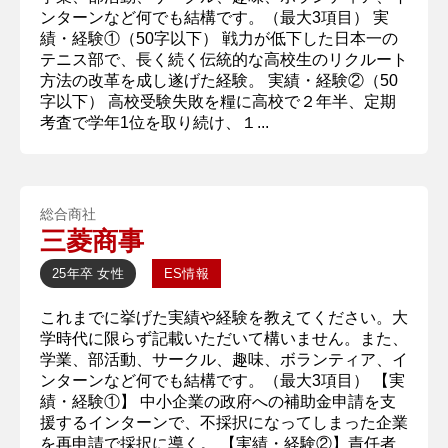
ンターンなど何でも結構です。（最大3項目） 実
績・経験①（50字以下） 戦力が低下した日本一の
テニス部で、長く続く伝統的な高校生のリクルート
方法の改革を成し遂げた経験。 実績・経験②（50
字以下） 高校受験失敗を糧に高校で２年半、定期
考査で学年1位を取り続け、１...
総合商社
三菱商事
25年卒
女性
ES情報
これまでに挙げた実績や経験を教えてください。大
学時代に限らず記載いただいて構いません。また、
学業、部活動、サークル、趣味、ボランティア、イ
ンターンなど何でも結構です。（最大3項目） 【実
績・経験①】 中小企業の政府への補助金申請を支
援するインターンで、不採択になってしまった企業
を再申請で採択に導く。 【実績・経験②】責任者