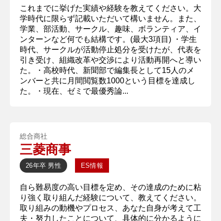
これまでに挙げた実績や経験を教えてください。大
学時代に限らず記載いただいて構いません。また、
学業、部活動、サークル、趣味、ボランティア、イ
ンターンなど何でも結構です。(最大3項目) ・学生
時代、サークルが活動停止処分を受けたが、代表を
引き受け、組織改革や交渉により活動再開へと導い
た。・高校時代、新聞部で編集長として15人のメ
ンバーと共に月間閲覧数1000という目標を達成し
た。・現在、ゼミで最優秀論...
総合商社
三菱商事
26年卒
男性
ES情報
自ら難易度の高い目標を定め、その達成のために粘
り強く取り組んだ経験について、教えてください。
取り組みの動機やプロセス、あなた自身が考えて工
夫・努力したことについて、具体的に分かるように