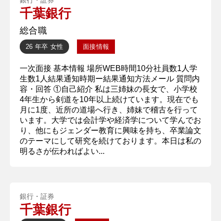
千葉銀行
総合職
26 年卒
女性
面接情報
一次面接 基本情報 場所WEB時間10分社員数1人学
生数1人結果通知時期ー結果通知方法メール 質問内
容・回答 ①自己紹介 私は三姉妹の長女で、小学校
4年生から剣道を10年以上続けています。現在でも
月に1度、近所の道場へ行き、姉妹で稽古を行って
います。大学では会計学や経済学について学んでお
り、他にもジェンダー教育に興味を持ち、卒業論文
のテーマにして研究を続けております。本日は私の
明るさが伝わればよい...
銀行・証券
千葉銀行