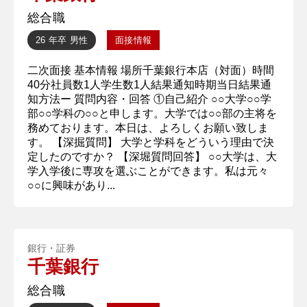
総合職
26 年卒
男性
面接情報
二次面接 基本情報 場所千葉銀行本店（対面）時間
40分社員数1人学生数1人結果通知時期当日結果通
知方法ー 質問内容・回答 ①自己紹介 ○○大学○○学
部○○学科の○○と申します。大学では○○部の主将を
務めております。本日は、よろしくお願い致しま
す。 【深掘質問】 大学と学科をどういう理由で決
定したのですか？ 【深堀質問回答】 ○○大学は、大
学入学後に専攻を選ぶことができます。私は元々
○○に興味があり...
銀行・証券
千葉銀行
総合職