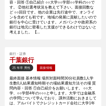
容・回答 ①自己紹介 ○○大学○○学部○○学科の○○で
す。 ②他社選考状況を教えて下さい。面接回数な
ど ○○回目です。他の企業は先行途中で、オンライ
ンを含めても初です。地域の発展に貢献したいので
銀行を中心に受けています。メガバンクや政府系の
銀行は地元に密着した支援ができるわけではないと
考えました。 【...
銀行・証券
千葉銀行
25 年卒
男性
面接情報
最終面接 基本情報 場所対面時間30分社員数1人学
生数0人結果通知時期その場結果通知方法その場 質
問内容・回答 ①自己紹介をお願いします。 ○○大
学、○○学部4年の○○○と申します。大学では金融系
の学問について学んでおり、課外活動におきまして
は、アルバイトでクレジットカード会社に大学1年