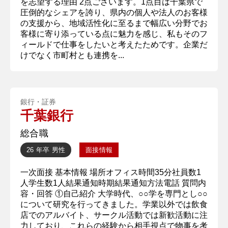
を志望する理由 2点ございます。1点目は千葉県で
圧倒的なシェアを誇り、県内の個人や法人のお客様
の支援から、地域活性化に至るまで幅広い分野でお
客様に寄り添っている点に魅力を感じ、私もそのフ
ィールドで仕事をしたいと考えたためです。企業だ
けでなく市町村とも連携を...
銀行・証券
千葉銀行
総合職
26 年卒
男性
面接情報
一次面接 基本情報 場所オフィス時間35分社員数1
人学生数1人結果通知時期結果通知方法電話 質問内
容・回答 ①自己紹介 大学時代、○○学を専門とし○○
について研究を行ってきました。学業以外では飲食
店でのアルバイト、サークル活動では新歓活動に注
力しており、これらの経験から相手視点で物事を考