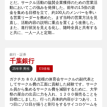
とだ。サークル活動の協賛企業獲得のための営業活
動においてこの強みを発揮した。前年の1.5倍の資
金を集める目標を立て、約100人のメンバーを率い
る営業リーダーを務めた。まず当時の営業方法を見
直し、活動内容の説明に重点を置くよう改善した。
また、進行状況を見える化し、随時全員と共有する
と共に、一人一人と定期...
銀行・証券
千葉銀行
25年卒
男性
ES情報
ガクチカ ８０人規模の体育会サークルの副代表と
してサークル費の工面に貢献した経験です。サーク
ル員から集めるサークル費を減額するために、大学
祭の屋台の出店に力を入れ、１２００個売ることを
目標にしました。行った具体的内容が２つあり、１
つ目にゾロ目が揃うと割引をするサイコロゲームを