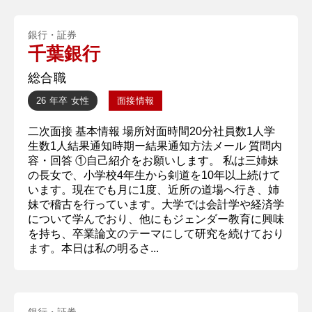
銀行・証券
千葉銀行
総合職
26 年卒
女性
面接情報
二次面接 基本情報 場所対面時間20分社員数1人学
生数1人結果通知時期ー結果通知方法メール 質問内
容・回答 ①自己紹介をお願いします。 私は三姉妹
の長女で、小学校4年生から剣道を10年以上続けて
います。現在でも月に1度、近所の道場へ行き、姉
妹で稽古を行っています。大学では会計学や経済学
について学んでおり、他にもジェンダー教育に興味
を持ち、卒業論文のテーマにして研究を続けており
ます。本日は私の明るさ...
銀行・証券