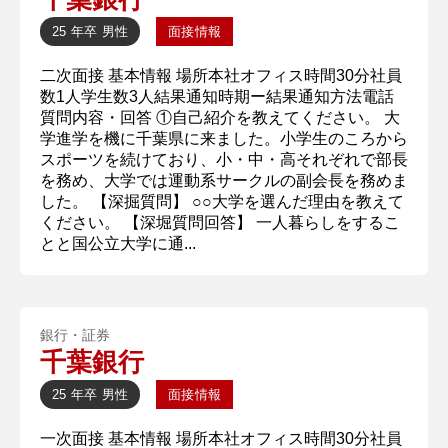
25 年卒
男性
面接情報
二次面接 基本情報 場所本社オフィス時間30分社員
数1人学生数3人結果通知時期ー結果通知方法電話
質問内容・回答 ①自己紹介を教えてください。 大
学進学を機に千葉県に来ました。小学生のころから
スポーツを続けており、小・中・高それぞれで部長
を務め、大学では運動系サークルの副会長を務めま
した。 【深掘質問】 ○○大学を選んだ理由を教えて
ください。 【深堀質問回答】 一人暮らしをするこ
とと国公立大学に通...
銀行・証券
千葉銀行
25 年卒
男性
面接情報
一次面接 基本情報 場所本社オフィス時間30分社員