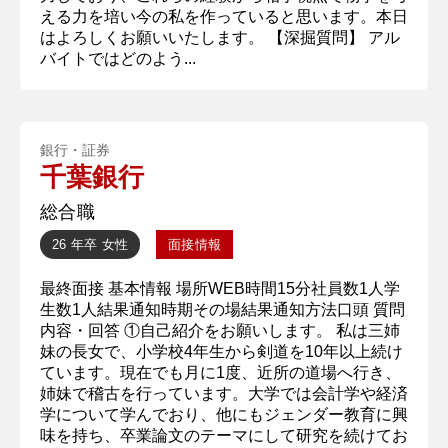
える力を培い今の私を作っていると思います。本日
はよろしくお願いいたします。 【深掘質問】 アル
バイトではどのよう...
銀行・証券
千葉銀行
総合職
26 年卒
女性
面接情報
最終面接 基本情報 場所WEB時間15分社員数1人学
生数1人結果通知時期その場結果通知方法口頭 質問
内容・回答 ①自己紹介をお願いします。 私は三姉
妹の長女で、小学校4年生から剣道を10年以上続け
ています。現在でも月に1度、近所の道場へ行き、
姉妹で稽古を行っています。大学では会計学や経済
学について学んでおり、他にもジェンダー教育に興
味を持ち、卒業論文のテーマにして研究を続けてお