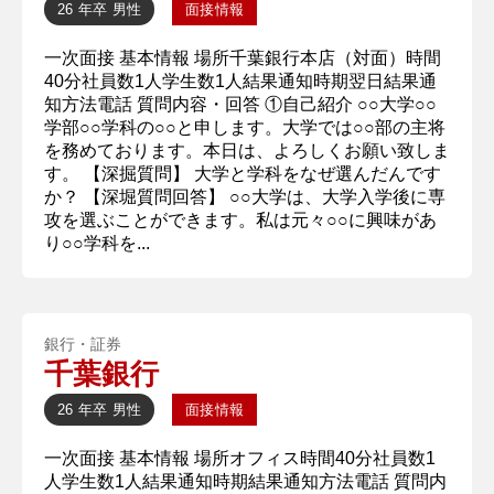
26 年卒
男性
面接情報
一次面接 基本情報 場所千葉銀行本店（対面）時間
40分社員数1人学生数1人結果通知時期翌日結果通
知方法電話 質問内容・回答 ①自己紹介 ○○大学○○
学部○○学科の○○と申します。大学では○○部の主将
を務めております。本日は、よろしくお願い致しま
す。 【深掘質問】 大学と学科をなぜ選んだんです
か？ 【深堀質問回答】 ○○大学は、大学入学後に専
攻を選ぶことができます。私は元々○○に興味があ
り○○学科を...
銀行・証券
千葉銀行
26 年卒
男性
面接情報
一次面接 基本情報 場所オフィス時間40分社員数1
人学生数1人結果通知時期結果通知方法電話 質問内