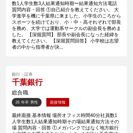
数1人学生数3人結果通知時期ー結果通知方法電話
質問内容・回答 ①自己紹介を教えてください。 大
学進学を機に千葉県に来ました。小学生のころから
スポーツを続けており、小・中・高それぞれで部長
を務め、大学では運動系サークルの副会長を務めま
した。 【深掘質問】 部長や副会長になった経緯を
教えてください。 【深堀質問回答】 小学校は志望
者の中から指導者が決...
銀行・証券
千葉銀行
総合職
26 年卒
男性
面接情報
最終面接 基本情報 場所オフィス時間40分社員数1
人学生数1人結果通知時期その場結果通知方法その
場 質問内容・回答 ①メガバンクではなく地方銀行