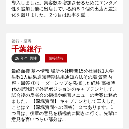
導入しました。集客数を増加させるためにエンタメ
性を追加し他に出店している約５０個の出店と差別
化を図りました。２つ目は効率を重...
銀行・証券
千葉銀行
26 年卒
男性
面接情報
最終面接 基本情報 場所本社時間15分社員数1人学
生数1人結果通知時期結果通知方法その場 質問内
容・回答 ①リーダーシップを発揮した経験 高校時
代の野球部で外野ポジションのキャプテンとして、
試合後の反省会の指揮や練習メニューの考案に務め
ました。 【深堀質問】 キャプテンとして工夫した
ことは？ 【深堀質問への回答】 ２つあります。1
つ目は、後輩の意見を積極的に聞きに行く。先輩に
意見を言いづらい部分は...