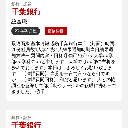
銀行・証券
千葉銀行
総合職
26 年卒
男性
面接情報
最終面接 基本情報 場所千葉銀行本店（対面）時間
20分社員数1人学生数1人結果通知時期当日結果通
知方法ー 質問内容・回答 ①自己紹介 ○○大学○○学
部○○学科の○○と申します。大学では○○部の主将を
務めております。本日は、よろしくお願い致しま
す。 【深掘質問】 自分を一言で言うなら何です
か。 【深堀質問回答】 和だと思います。 人との協
調性を意識して部活動やサークルの役職に携わって
きました。 ②千...
銀行・証券
千葉銀行