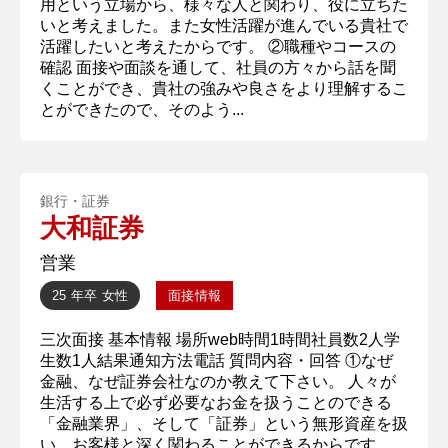
用という立場から、様々な人と関わり、役に立ちた
いと考えました。また女性活躍が進んでいる貴社で
活躍したいと考えたからです。 ②職種やコースの
確認 面接や面談を通して、社員の方々から話を聞
くことができ、貴社の強みや良さをより理解するこ
とができたので、そのよう...
銀行・証券
大和証券
営業
25 年卒
女性
面接情報
三次面接 基本情報 場所web時間1時間社員数2人学
生数1人結果通知方法電話 質問内容・回答 ①なぜ
金融、なぜ証券会社なのか教えて下さい。 人々が
生活する上で必ず必要なお金を扱うことのできる
「金融業界」、そして「証券」という無形資産を扱
い、お客様と深く関わることができるからです。