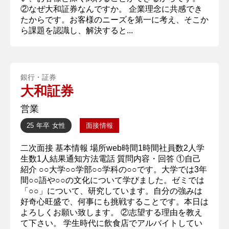
②なぜ大和証券なんですか。 企業理念に共感でき
たからです。お客様のニーズを第一に考え、そこか
ら課題を認識し、解決すると...
銀行・証券
大和証券
営業
25 年卒
女性
面接情報
二次面接 基本情報 場所web時間1時間社員数2人学
生数1人結果通知方法電話 質問内容・回答 ①自己
紹介 ○○大学○○学部○○学科の○○です。大学では3年
間○○語や○○の文化について学びました。ゼミでは
「○○」について、研究しています。自分の強みは
好奇心旺盛で、何事にも挑戦することです。本日は
よろしくお願い致します。 ②志望する理由を教え
て下さい。 学生時代に飲食店でアルバイトしてい