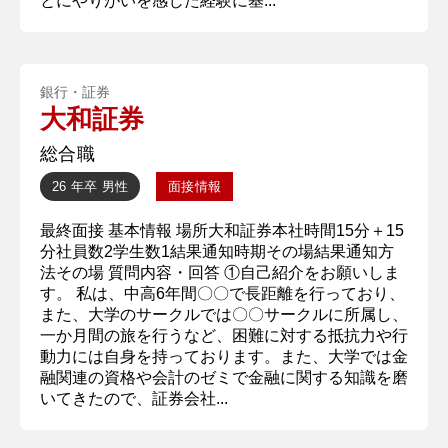
とにやりがいを感じた経験に基...
銀行・証券
大和証券
総合職
26 年卒
男性
面接情報
最終面接 基本情報 場所大和証券本社時間15分＋15
分社員数2学生数1結果通知時期その場結果通知方
法その場 質問内容・回答 ①自己紹介をお願いしま
す。 私は、中高6年間〇〇で長距離を行っており、
また、大学のサークルでは〇〇サークルに所属し、
一か月間の旅を行うなど、困難に対する抵抗力や行
動力には自身を持っております。また、大学では金
融関連の資格や会計のゼミで金融に関する知識を磨
いてきたので、証券会社...