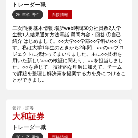
トレーダー職
26 年卒
男性
面接情報
二次面接 基本情報 場所web時間30分社員数2人学
生数1人結果通知方法電話 質問内容・回答 ①自己
紹介 はじめまして。○○大学○○学部○○学科の○○で
す。私は大学1年生のときから2年間、○○の○○プロ
ジェクトに携わってまいりました。主に○○技術を
用いた新しい○○の検証に関わり、○○を担当しまし
た。○○を通じて、技術的な理解に加えて、チーム
で課題を整理し解決策を提案する力を身につけるこ
とができまし...
銀行・証券
大和証券
トレーダー職
26 年卒
男性
面接情報