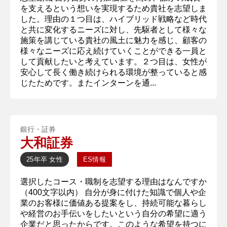
を支えるという想いを実現するため貴社を志望しま
した。理由の１つ目は、ハイブリッド戦略など時代
と共に変化するニーズに対し、先駆者として様々な
施策を講じている貴社の風土に魅力を感じ、顧客の
様々なニーズに応え続けていくことができる一員と
して貢献したいと考えています。２つ目は、女性が
安心して長く働き続けられる環境が整っていると感
じたためです。またインターンを通...
銀行・証券
大和証券
25年卒
女性
ES情報
選択したコース・職制を志望する理由はなんですか
（400文字以内） 自分が身に付けた知識で個人や企
業のお客様に価値ある提案をし、持続可能な暮らし
や経営のお手伝いをしたいという自分の希望に適う
企業だと思ったからです。このような希望を持つに