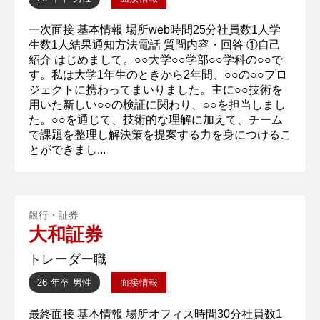
一次面接 基本情報 場所web時間25分社員数1人学
生数1人結果通知方法電話 質問内容・回答 ①自己
紹介 はじめまして。○○大学○○学部○○学科の○○で
す。私は大学1年生のときから2年間、○○の○○プロ
ジェクトに携わってまいりました。主に○○技術を
用いた新しい○○の検証に関わり、○○を担当しまし
た。○○を通じて、技術的な理解に加えて、チーム
で課題を整理し解決策を提案する力を身につけるこ
とができまし...
銀行・証券
大和証券
トレーダー職
26 年卒
男性
面接情報
最終面接 基本情報 場所オフィス時間30分社員数1