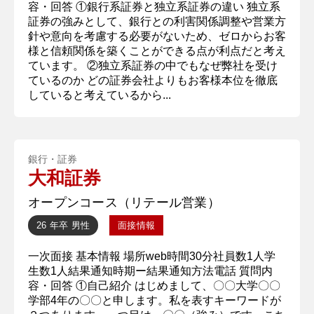
容・回答 ①銀行系証券と独立系証券の違い 独立系
証券の強みとして、銀行との利害関係調整や営業方
針や意向を考慮する必要がないため、ゼロからお客
様と信頼関係を築くことができる点が利点だと考え
ています。 ②独立系証券の中でもなぜ弊社を受け
ているのか どの証券会社よりもお客様本位を徹底
していると考えているから...
銀行・証券
大和証券
オープンコース（リテール営業）
26 年卒
男性
面接情報
一次面接 基本情報 場所web時間30分社員数1人学
生数1人結果通知時期ー結果通知方法電話 質問内
容・回答 ①自己紹介 はじめまして、〇〇大学〇〇
学部4年の〇〇と申します。私を表すキーワードが