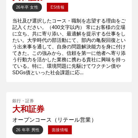
26年卒
女性
ES情報
当社及び選択したコース・職制を志望する理由をご
記入ください。（400文字以内） 常にお客様の立場
に立ち、共に寄り添い、最適解を提示する仕事をし
たい。大学時代の部活動にて、部内の亀裂回復とい
う出来事を通して、自身の問題解決能力を身に付け
てきた。この強みから、信頼を第一に他者へ寄り添
う行動力を活かした業務に携わる貴社に興味を持っ
ている。特に、環境問題に先駆けてワクチン債や
SDGs債といった社会課題に応...
銀行・証券
大和証券
オープンコース（リテール営業）
26 年卒
男性
面接情報