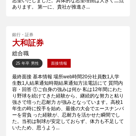
志望いたしました。具体的な志望理由は大きく二点
あります。 第一に、貴社が推進さ...
銀行・証券
大和証券
総合職
25 年卒
男性
面接情報
最終面接 基本情報 場所web時間20分社員数1人学
生数1人結果通知時期結果通知方法電話にて 質問内
容・回答 ①ご自身の強みは何か 私は12年間にわた
り野球を続けてきた経験から、継続的な努力と粘り
強さで培った忍耐力 が強みとなっています。高校1
年生の時に投手を始め、最後の大会でエースナンバ
ーを背負 った経験が、忍耐力を活かせた瞬間でし
た。当初は制球が安定しておらず、体力も不足して
いたため、思うよう...