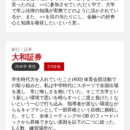
至ったのは、○○に参加させていただく中で、大学
で学ぶ法律の知識が実務でどのように活かされてい
るか、また、○○を目の当たりにし、金融への好奇
心と知識を吸収したいという意...
銀行・証券
大和証券
25年卒
男性
ES情報
学生時代力を入れていたこと(400) 体育会部活動で
の取り組みだ。私は中学時代にスポーツで全国出場
を逃し、常に悔しさを抱いていた。そこで大学とい
う新しい環境で思いを晴らすべく二度と負けたくな
いという一心で打ち込み、指導者が居ない環境なが
らもキャプテンとして一部昇格という目標に挑戦し
た。そして、全体ミーティングや OB のフィードバ
ックから昇格できない原因を以下の二つに絞った。
1.人数、練習場所が...