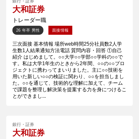
銀行・証券
大和証券
トレーダー職
26 年卒
男性
面接情報
三次面接 基本情報 場所web時間25分社員数2人学
生数1人結果通知方法電話 質問内容・回答 ①自己
紹介 はじめまして。○○大学○○学部○○学科の○○で
す。私は大学1年生のときから2年間、○○の○○プロ
ジェクトに携わってまいりました。主に○○技術を
用いた新しい○○の検証に関わり、○○を担当しまし
た。○○を通じて、技術的な理解に加えて、チーム
で課題を整理し解決策を提案する力を身につけるこ
とができまし...
銀行・証券
大和証券