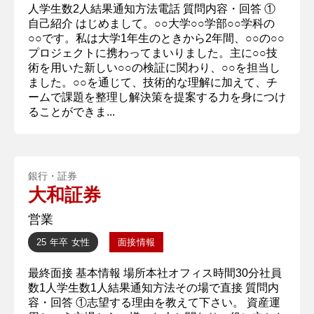
人学生数2人結果通知方法電話 質問内容・回答 ①
自己紹介 はじめまして。○○大学○○学部○○学科の
○○です。私は大学1年生のときから2年間、○○の○○
プロジェクトに携わってまいりました。主に○○技
術を用いた新しい○○の検証に関わり、○○を担当し
ました。○○を通じて、技術的な理解に加えて、チ
ームで課題を整理し解決策を提案する力を身につけ
ることができま...
銀行・証券
大和証券
営業
25 年卒
女性
面接情報
最終面接 基本情報 場所本社オフィス時間30分社員
数1人学生数1人結果通知方法その場で直接 質問内
容・回答 ①志望する理由を教えて下さい。 資産運