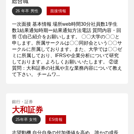
総合職
26 年卒
男性
面接情報
一次面接 基本情報 場所web時間30分社員数1学生
数1結果通知時期ー結果通知方法電話 質問内容・回
答 ①自己紹介をお願いします。 〇〇大学の〇〇と
申します。所属サークルは〇〇同好会という〇〇サ
ークルに所属しております。また、大学では〇〇ゼ
ミに所属しており、IFRSや企業分析について研究
しております。よろしくお願いいたします。 ②逆
質問：大和証券の社風や主な業務内容について教え
て下さい。 チームワ...
銀行・証券
大和証券
25年卒
女性
ES情報
志望動機 自分自身の付加価値を高め、誰かの成長