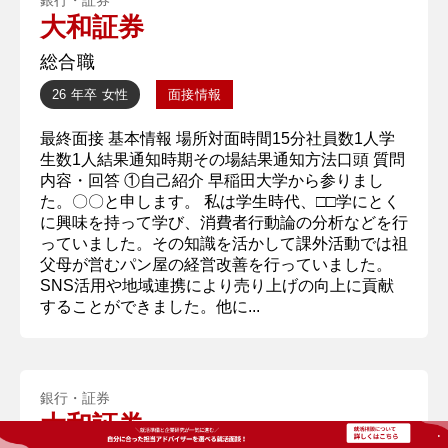
大和証券
総合職
26 年卒
女性
面接情報
最終面接 基本情報 場所対面時間15分社員数1人学
生数1人結果通知時期その場結果通知方法口頭 質問
内容・回答 ①自己紹介 早稲田大学から参りまし
た。〇〇と申します。 私は学生時代、□□学にとく
に興味を持って学び、消費者行動論の分析などを行
っていました。その知識を活かして課外活動では祖
父母が営むパン屋の経営改善を行っていました。
SNS活用や地域連携により売り上げの向上に貢献
することができました。他に...
銀行・証券
大和証券