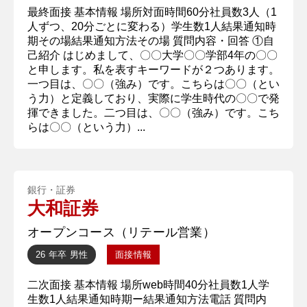
最終面接 基本情報 場所対面時間60分社員数3人（1
人ずつ、20分ごとに変わる）学生数1人結果通知時
期その場結果通知方法その場 質問内容・回答 ①自
己紹介 はじめまして、〇〇大学〇〇学部4年の〇〇
と申します。私を表すキーワードが２つあります。
一つ目は、〇〇（強み）です。こちらは〇〇（とい
う力）と定義しており、実際に学生時代の〇〇で発
揮できました。二つ目は、〇〇（強み）です。こち
らは〇〇（という力）...
銀行・証券
大和証券
オープンコース（リテール営業）
26 年卒
男性
面接情報
二次面接 基本情報 場所web時間40分社員数1人学
生数1人結果通知時期ー結果通知方法電話 質問内