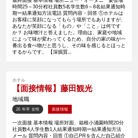
最終面接 基本情報 場所ニュー・オータニ 宴会場
時間25～30分程社員数5名学生数6～8名結果通知時
期ー結果通知方法電話 質問内容・回答 ①ホテルは
お客様に笑顔になってもらう場所でもありますが、
あなたが笑顔になる「もの」や「こと」は何です
か？ お味噌汁と答えました。理由は、家庭や地域
によって味が変わってくるため、自分の家の味が一
番出る食べ物だと思うし、その味を感じるとほっと
するからです。 【深掘質...
ホテル
【面接情報】藤田観光
地域職
26 年卒
女性
面接情報
一次面接 基本情報 場所対面、箱根小涌園時間20分
社員数4人学生数1人結果通知時期ー結果通知方法
メール 質問内容・回答 ①自己PRを含んだ自己紹介