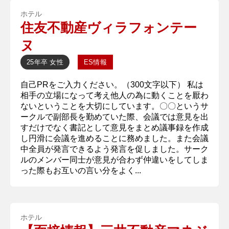
ホテル
住友不動産ヴィラフォンテー
ヌ
25年卒
女性
ES情報
自己PRをご入力ください。（300文字以下） 私は
相手の立場になって考え他人の為に動くことを厭わ
ないということを大切にしています。〇〇というサ
ークルで副部長を勤めていた際、会議では意見を出
すだけでなく書記として意見をまとめ議事録を作成
し円滑に会議を進めることに務めました。また会議
中全員が発言できるよう発言を促しました。サーク
ルのメンバー同士が意見が合わず仲違いをしてしま
った際もお互いの言い分をよく...
ホテル