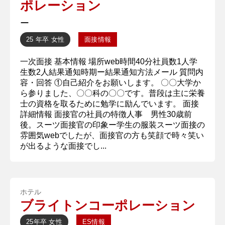
ポレーション
ー
25 年卒
女性
面接情報
一次面接 基本情報 場所web時間40分社員数1人学
生数2人結果通知時期ー結果通知方法メール 質問内
容・回答 ①自己紹介をお願いします。 〇〇大学か
ら参りました、〇〇科の〇〇です。普段は主に栄養
士の資格を取るために勉学に励んでいます。 面接
詳細情報 面接官の社員の特徴人事 男性30歳前
後。スーツ面接官の印象ー学生の服装スーツ面接の
雰囲気webでしたが、面接官の方も笑顔で時々笑い
が出るような面接でし...
ホテル
ブライトンコーポレーション
25年卒
女性
ES情報