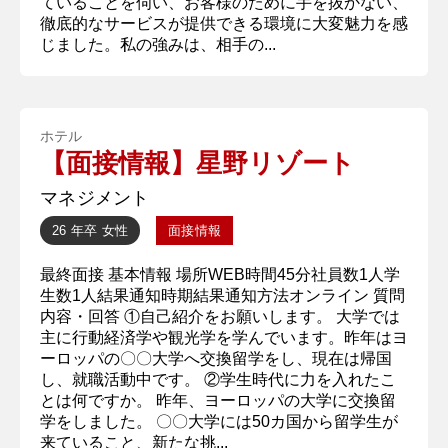
ていることを伺い、お客様のために手を抜かない、
徹底的なサービスが提供できる環境に大変魅力を感
じました。私の強みは、相手の...
ホテル
【面接情報】星野リゾート
マネジメント
26 年卒
女性
面接情報
最終面接 基本情報 場所WEB時間45分社員数1人学
生数1人結果通知時期結果通知方法オンライン 質問
内容・回答 ①自己紹介をお願いします。 大学では
主に行動経済学や観光学を学んでいます。昨年はヨ
ーロッパの〇〇大学へ交換留学をし、現在は帰国
し、就職活動中です。 ②学生時代に力を入れたこ
とは何ですか。 昨年、ヨーロッパの大学に交換留
学をしました。 〇〇大学には50カ国から留学生が
来ていること、新たな挑...