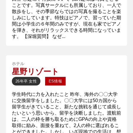
ことです。写真サークルにも所属しており、一人で
散歩をし、その季節ならではの写真を撮ることを楽
しみにしています。特技はピアノで、習っていた期
間は小学生の６年間のみですが、現在も家でピアノ
を弾き、それがリラックスできる時間になっていま
す。 【深堀質問】 なぜ...
ホテル
星野リゾート
26年卒
女性
ES情報
学生時代に力を入れたこと 昨年、海外の〇〇大学
に交換留学をしました。〇〇大学には50カ国から
留学生がきていること、新たな挑戦を通じて成長し
たいという思いから、留学を決断しました。渡航前
は、二人の枠を勝ち取るためにGPAの向上や資格
取得に励み、面接を重ねて、2人の枠に選ばれるこ
とができました。しかし、いざ現地での生活は、想