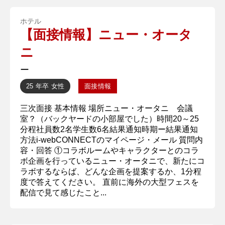
ホテル
【面接情報】ニュー・オータ
ニ
ー
25 年卒
女性
面接情報
三次面接 基本情報 場所ニュー・オータニ 会議
室？（バックヤードの小部屋でした）時間20～25
分程社員数2名学生数6名結果通知時期ー結果通知
方法i-webCONNECTのマイページ・メール 質問内
容・回答 ①コラボルームやキャラクターとのコラ
ボ企画を行っているニュー・オータニで、新たにコ
ラボするならば、どんな企画を提案するか、1分程
度で答えてください。 直前に海外の大型フェスを
配信で見て感じたこと...