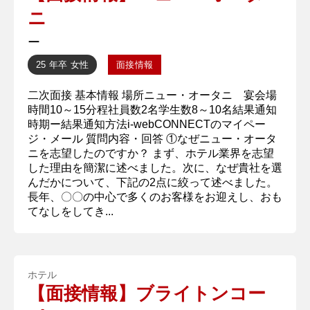
ニ
ー
25 年卒
女性
面接情報
二次面接 基本情報 場所ニュー・オータニ 宴会場
時間10～15分程社員数2名学生数8～10名結果通知
時期ー結果通知方法i-webCONNECTのマイペー
ジ・メール 質問内容・回答 ①なぜニュー・オータ
ニを志望したのですか？ まず、ホテル業界を志望
した理由を簡潔に述べました。次に、なぜ貴社を選
んだかについて、下記の2点に絞って述べました。
長年、〇〇の中心で多くのお客様をお迎えし、おも
てなしをしてき...
ホテル
【面接情報】ブライトンコー