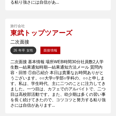
る粘り強さには自信があ...
旅行会社
東武トップツアーズ
二次面接
26 年卒
女性
面接情報
二次面接 基本情報 場所WEB時間30分社員数2人学
生数―結果通知時期―結果通知方法メール 質問内
容・回答 ①自己紹介 本日は貴重なお時間ありがと
うございます。○○大学○学部○学科の、○○と申しま
す。私は、学生時代、主に二つのことに注力してき
ました。一つ目は、カフェでのアルバイトで、二つ
目は高校部活動です。また、幼少期は多くの習い事
を長く続けてきたので、コツコツと努力する粘り強
さには自信があります...