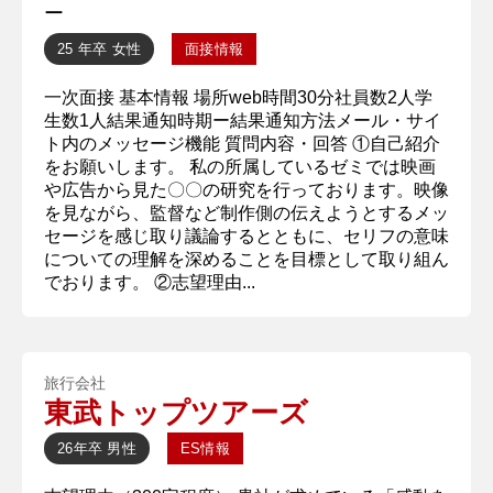
ー
25 年卒
女性
面接情報
一次面接 基本情報 場所web時間30分社員数2人学
生数1人結果通知時期ー結果通知方法メール・サイ
ト内のメッセージ機能 質問内容・回答 ①自己紹介
をお願いします。 私の所属しているゼミでは映画
や広告から見た〇〇の研究を行っております。映像
を見ながら、監督など制作側の伝えようとするメッ
セージを感じ取り議論するとともに、セリフの意味
についての理解を深めることを目標として取り組ん
でおります。 ②志望理由...
旅行会社
東武トップツアーズ
26年卒
男性
ES情報