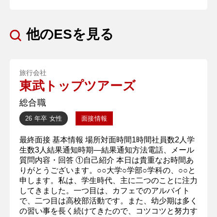
他のESを見る
旅行会社
東武トップツアーズ
総合職
26 年卒
女性
面接情報
最終面接 基本情報 場所対面時間1時間社員数2人学
生数3人結果通知時期―結果通知方法電話、メール
質問内容・回答 ①自己紹介 本日は貴重なお時間あ
りがとうございます。○○大学○学部○学科の、○○と
申します。私は、学生時代、主に二つのことに注力
してきました。一つ目は、カフェでのアルバイト
で、二つ目は高校部活動です。また、幼少期は多く
の習い事を長く続けてきたので、コツコツと努力す