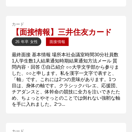
カード
【面接情報】三井住友カード
26 年卒
女性
面接情報
最終面接 基本情報 場所本社会議室時間30分社員数
1人学生数1人結果通知時期結果通知方法メール 質
問内容・回答 ①自己紹介 ○○大学文学部から参りま
した、○○と申します。私を漢字一文字で表すと、
「軸」です。これには2つの意味があります。1つ
目は、身体の軸です。クラシックバレエ、応援団、
チアダンスと、体幹命の競技に全力を注いできたた
め、ちょっとやそっとのことでは倒れない強靭な軸
を手に入れました。2つ...
カード