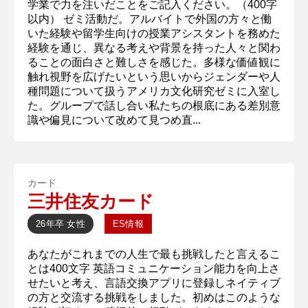
学業で力を注いだことをご記入ください。（400字
以内） ゼミ活動だ。アルバイトで外国の方々と働
いた経験や留学生向けの授業アシスタントを務めた
経験を通じ、異なる考えや背景を持った人々と関わ
ることの面白さと難しさを感じた。多様な価値観に
触れ視野を広げたいという思いからジェンダーや人
種問題について扱うアメリカ文化研究ゼミに入室し
た。グループで話し合い私たちの根底にある差別意
識や偏見について改めて見つめ直...
カード
三井住友カード
26年卒
女性
ES情報
あなたがこれまでの人生で最も挑戦したと言えるこ
とは400文字 英語コミュニケーション能力を向上さ
せたいと考え、言語交換アプリに登録しネイティブ
の方と交流する挑戦をしました。初めはこのような