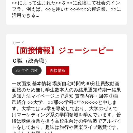
○○によって生まれた○○を○○に変換して社会のイン
フラ、例えば、○○を用いた○○や○○の運送業、○○に
活用できる...
カード
【面接情報】ジェーシービー
Ｇ職（総合職）
26 年卒
男性
面接情報
一次面接 基本情報 場所自宅時間約30分社員数動画
面接のため無し学生数本人のみ結果通知時期ー結果
通知方法マイページ上で通知 質問内容・回答 ①自
己紹介 ○○大学、○○部○○学科○年の○○○○と申しま
す。大学では○○学を専攻しており、大学のゼミで
はマーケティング系の学問領域を学んでいます。普
段は映像授業を扱う高校生向けの学習塾でアルバイ
トをしており、趣味は旅行や音楽ライブ鑑賞です。