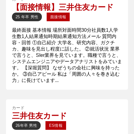
【面接情報】三井住友カード
25 年卒
男性
面接情報
最終面接 基本情報 場所対面時間30分社員数1人学
生数1人結果通知時期結果通知方法メール 質問内
容・回答 ①自己紹介 大学名、研究内容、ガクチ
カ、趣味を見出し程度に話した。 ②就活状況 業界
で言うと、SIer業界を見ています。職種で言うと、
システムエンジニアやデータアナリストをみていま
す。 【深堀質問】 なぜうちの会社に興味を持った
か。 ③自己アピール 私は「周囲の人々を巻き込む
力」に長けています...
カード
三井住友カード
26年卒
男性
ES情報