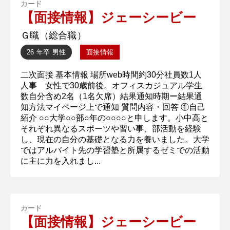
カード
【面接情報】ジェーシービー
Ｇ職（総合職）
26 年卒
男性
面接情報
二次面接 基本情報 場所web時間約30分社員数1人
人事 女性で30歳前後。オフィスカジュアル学生
数自分含め2名（1名欠席）結果通知時期ー結果通
知方法マイページ上で通知 質問内容・回答 ①自己
紹介 ○○大学○○部○年の○○○○と申します。小中高と
それぞれ異なるスポーツや習い事、部活動を経験
し、現在の自分の基礎となる力を養いました。大学
ではアルバイト先の学習塾と所属するゼミでの活動
に主に力を入れまし...
カード
【面接情報】ジェーシービー