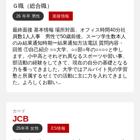
Ｇ職（総合職）
26 年卒
男性
面接情報
最終面接 基本情報 場所対面、オフィス時間40分社
員数1人人事 男性で50歳前後。スーツ学生数本人
のみ結果通知時期ー結果通知方法電話 質問内容・
回答 ①自己紹介 ○○大学、○○部○年の○○○○と申し
ます。小中高とそれぞれ異なるスポーツや習い事、
部活動の経験をしてきて、現在の自分の基礎となる
力を養ってきました。大学ではアルバイト先の学習
塾と所属するゼミでの活動に主に力を入れてきまし
た。よろしくお願い...
カード
JCB
25年卒
女性
ES情報