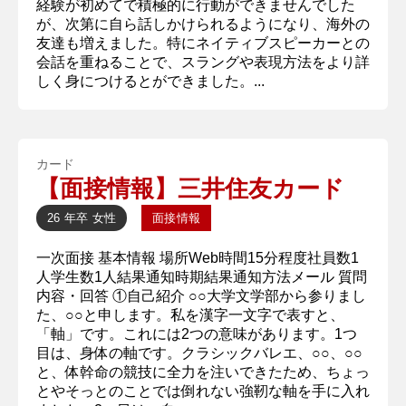
経験が初めてで積極的に行動ができませんでした
が、次第に自ら話しかけられるようになり、海外の
友達も増えました。特にネイティブスピーカーとの
会話を重ねることで、スラングや表現方法をより詳
しく身につけるとができました。...
カード
【面接情報】三井住友カード
26 年卒
女性
面接情報
一次面接 基本情報 場所Web時間15分程度社員数1
人学生数1人結果通知時期結果通知方法メール 質問
内容・回答 ①自己紹介 ○○大学文学部から参りまし
た、○○と申します。私を漢字一文字で表すと、
「軸」です。これには2つの意味があります。1つ
目は、身体の軸です。クラシックバレエ、○○、○○
と、体幹命の競技に全力を注いできたため、ちょっ
とやそっとのことでは倒れない強靭な軸を手に入れ