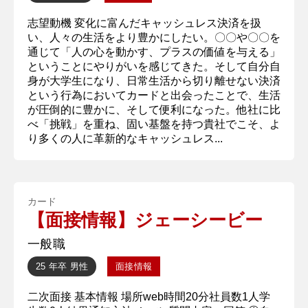
志望動機 変化に富んだキャッシュレス決済を扱
い、人々の生活をより豊かにしたい。〇〇や〇〇を
通じて「人の心を動かす、プラスの価値を与える」
ということにやりがいを感じてきた。そして自分自
身が大学生になり、日常生活から切り離せない決済
という行為においてカードと出会ったことで、生活
が圧倒的に豊かに、そして便利になった。他社に比
べ「挑戦」を重ね、固い基盤を持つ貴社でこそ、よ
り多くの人に革新的なキャッシュレス...
カード
【面接情報】ジェーシービー
一般職
25 年卒
男性
面接情報
二次面接 基本情報 場所web時間20分社員数1人学