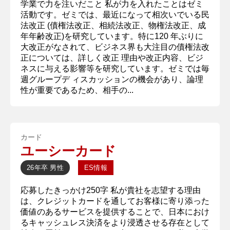
学業で力を注いだこと 私が力を入れたことはゼミ
活動です。ゼミでは、最近になって相次いでいる民
法改正 (債権法改正、相続法改正、物権法改正、成
年年齢改正)を研究しています。特に120 年ぶりに
大改正がなされて、ビジネス界も大注目の債権法改
正については、詳しく改正 理由や改正内容、ビジ
ネスに与える影響等を研究しています。ゼミでは毎
週グループデ ィスカッションの機会があり、論理
性が重要であるため、相手の...
カード
ユーシーカード
26年卒
男性
ES情報
応募したきっかけ250字 私が貴社を志望する理由
は、クレジットカードを通してお客様に寄り添った
価値のあるサービスを提供することで、日本におけ
るキャッシュレス決済をより浸透させる存在として