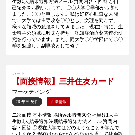
生数0人結果通知方法メール 質問内容・回答 ①自
己紹介をお願いします。 〇〇大学〇学部から参り
ました、〇〇と申します。私は好奇心旺盛な人間
で、大学では主専攻を〇〇とし、文理を問わず、
様々な領域の勉強をしてきました。現在は特に、生
命科学の領域に興味を持ち、認知症治療薬関連の研
究を行っています。また、同大学〇〇学部にて〇〇
学を勉強し、副専攻として修了...
カード
【面接情報】三井住友カード
マーケティング
26 年卒
男性
面接情報
二次面接 基本情報 場所web時間30分社員数1人学
生数1人結果通知時期結果通知方法メール 質問内
容・回答 ①現在大学ではどのようなことを学んで
いますか？ 現在は○○や○○などの○○を通して社会課