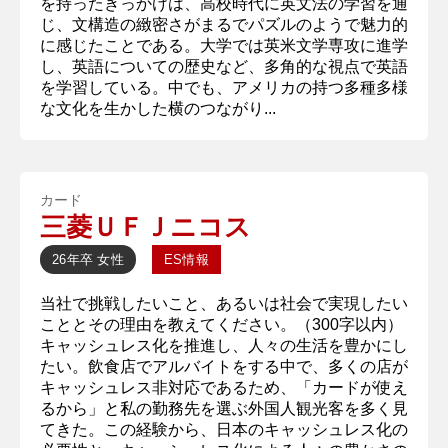
を持ったきっかけは、高校時代に英文法の学習を通
じ、文構造の緻密さがまるでパズルのようで魅力的
に感じたことである。大学では英米文学専攻に進学
し、英語についての歴史など、多角的な視点で英語
を学習している。中でも、アメリカの持つ多種多様
な文化を生かした横のつながり...
カード
三菱ＵＦＪニコス
26年卒
女性
ES情報
当社で挑戦したいこと、あるいは社会で実現したい
こととその理由を教えてください。（300字以内）
キャッシュレス化を推進し、人々の生活を豊かにし
たい。飲食店でアルバイトをする中で、多くの店が
キャッシュレス非対応であるため、「カードが使え
るから」と私の勤務先を選ぶ外国人観光客を多く見
てきた。この経験から、日本のキャッシュレス化の