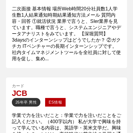
二次面接 基本情報 場所Web時間20分社員数1人学
生数1人結果通知時期結果通知方法メール 質問内
容・回答 ①就活状況 業界で言うと、SIer業界を見
ています。職種で言うと、システムエンジニアやデ
ータアナリストをみています。 【深堀質問】
3daysのインターンシップはどうでしたか？ ②ガク
チカ ITベンチャーの長期インターンシップです。
社内タイムマネジメントツールを全社員に対して使
用を促し、集め...
カード
JCB
26年卒
男性
ES情報
学業で力を注いだこと：学業で力を注いだことをご
記入ください。（400字以内） 私が大学で興味を持
って学んでいる内容は、英語学・英米文学だ。興味