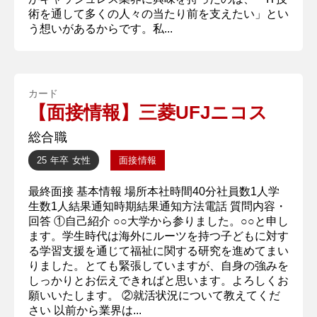
術を通して多くの人々の当たり前を支えたい」とい
う想いがあるからです。私...
カード
【面接情報】三菱UFJニコス
総合職
25 年卒
女性
面接情報
最終面接 基本情報 場所本社時間40分社員数1人学
生数1人結果通知時期結果通知方法電話 質問内容・
回答 ①自己紹介 ○○大学から参りました。○○と申し
ます。学生時代は海外にルーツを持つ子どもに対す
る学習支援を通じて福祉に関する研究を進めてまい
りました。とても緊張していますが、自身の強みを
しっかりとお伝えできればと思います。よろしくお
願いいたします。 ②就活状況について教えてくだ
さい 以前から業界は...