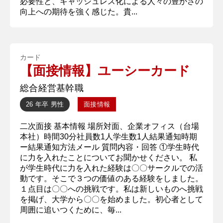
必要性と、キャッシュレス化による人々の豊かさの
向上への期待を強く感じた。貴...
カード
【面接情報】ユーシーカード
総合経営基幹職
26 年卒
男性
面接情報
二次面接 基本情報 場所対面、企業オフィス（台場
本社）時間30分社員数1人学生数1人結果通知時期
ー結果通知方法メール 質問内容・回答 ①学生時代
に力を入れたことについてお聞かせください。 私
が学生時代に力を入れた経験は〇〇サークルでの活
動です。そこで３つの価値のある経験をしました。
１点目は〇〇への挑戦です。私は新しいものへ挑戦
を掲げ、大学から〇〇を始めました。初心者として
周囲に追いつくために、毎...