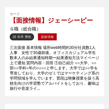
カード
【面接情報】ジェーシービー
Ｇ職（総合職）
26 年卒
男性
面接情報
三次面接 基本情報 場所web時間約30分社員数1人
人事 女性で30歳前後。オフィスカジュアル学生
数本人のみ結果通知時期ー結果通知方法マイページ
上で通知 質問内容・回答 ①自己紹介 ○○大学、○○
部○○学科○年の○○○○と申します。大学では○○学を
専攻しており、大学のゼミではマーケティング系の
学問領域を学んでいます。普段は映像授業を扱う高
校生向けの学習塾でアルバイトをしており、趣味は
旅行や音楽ライ...