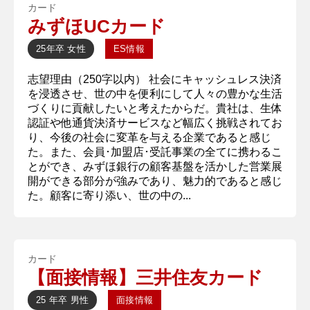
カード
みずほUCカード
25年卒
女性
ES情報
志望理由（250字以内） 社会にキャッシュレス決済
を浸透させ、世の中を便利にして人々の豊かな生活
づくりに貢献したいと考えたからだ。貴社は、生体
認証や他通貨決済サービスなど幅広く挑戦されてお
り、今後の社会に変革を与える企業であると感じ
た。また、会員･加盟店･受託事業の全てに携わるこ
とができ、みずほ銀行の顧客基盤を活かした営業展
開ができる部分が強みであり、魅力的であると感じ
た。顧客に寄り添い、世の中の...
カード
【面接情報】三井住友カード
25 年卒
男性
面接情報