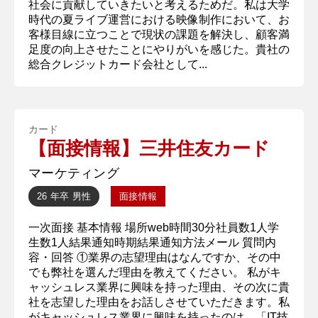
社会に貢献していきたいと考えるためだ。私は大学
時代の夏ライブ運営における映像制作において、お
客様目線に立つことで現状の課題を解決し、顧客満
足度の向上させたことにやりがいを感じた。貴社の
総合クレジットカード会社として...
カード
【面接情報】三井住友カード
マーケティング
26 年卒
男性
面接情報
一次面接 基本情報 場所web時間30分社員数1人学
生数1人結果通知時期結果通知方法メール 質問内
容・回答 ①業界の志望理由はなんですか、その中
でも弊社を選んだ理由を教えてください。 私がキ
ャッシュレス業界に興味を持った理由、その次に貴
社を志望した理由をお話しさせていただきます。私
がキャッシュレス業界に興味を持ったのは、「IT技