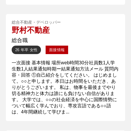
総合不動産・デベロッパー
野村不動産
総合職
26 年卒
女性
面接情報
一次面接 基本情報 場所web時間30分社員数1人学
生数1人結果通知時期ー結果通知方法メール 質問内
容・回答 ①自己紹介をしてください。 はじめまし
て。○○と申します。本日はお時間をいただき、あ
りがとうございます。 私は、物事を最後までやり
切る精神力と体力は誰にも負けない自信がありま
す。 大学では、○○の社会経済を中心に国際情勢に
ついて幅広く学んでおり、専攻言語である○○語
は、4年間継続して学びま...