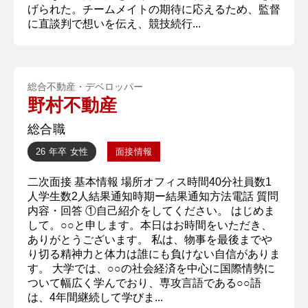
げられた。チームメイトの期待に応えるため、監督
に直談判で想いを伝え、競技続行...
総合不動産・デベロッパー
野村不動産
総合職
26 年卒
女性
面接情報
二次面接 基本情報 場所オフィス時間40分社員数1
人学生数2人結果通知時期ー結果通知方法電話 質問
内容・回答 ①自己紹介をしてください。 はじめま
して。○○と申します。本日はお時間をいただき、
ありがとうございます。 私は、物事を最後までや
り切る精神力と体力は誰にも負けない自信がありま
す。 大学では、○○の社会経済を中心に国際情勢に
ついて幅広く学んでおり、専攻言語である○○語
は、4年間継続して学びま...