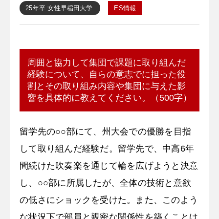
25年卒
女性
早稲田大学
ES情報
周囲と協力して集団で課題に取り組んだ
経験について、自らの意志でに担った役
割とその取り組み内容や集団に与えた影
響を具体的に教えてください。（500字）
留学先の○○部にて、州大会での優勝を目指
して取り組んだ経験だ。留学先で、中高6年
間続けた吹奏楽を通じて輪を広げようと決意
し、○○部に所属したが、全体の技術と意欲
の低さにショックを受けた。また、このよう
な状況下で部員と親密な関係性を築くことは