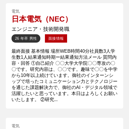
電気
日本電気（NEC）
エンジニア・技術開発職
26 年卒
男性
面接情報
最終面接 基本情報 場所WEB時間40分社員数3人学
生数1人結果通知時期ー結果通知方法メール 質問内
容・回答 ①自己紹介 〇〇大学大学院〇〇専攻の〇
〇です。研究内容は、〇〇です。趣味で〇〇を中学
から10年以上続けています。御社のインターンシ
ップで培ったコミュニケーション力とテクノロジー
を通じた課題解決力で、御社のAI・デジタル領域で
活躍したいと思っています。本日はよろしくお願い
いたします。 ②研究...
電気