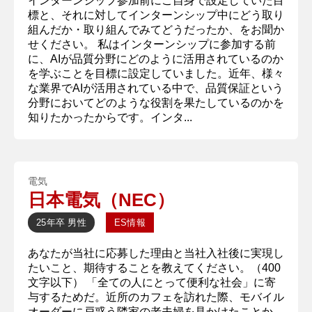
インターンシップ参加前にご自身で設定していた目
標と、それに対してインターンシップ中にどう取り
組んだか・取り組んでみてどうだったか、をお聞か
せください。 私はインターンシップに参加する前
に、AIが品質分野にどのように活用されているのか
を学ぶことを目標に設定していました。近年、様々
な業界でAIが活用されている中で、品質保証という
分野においてどのような役割を果たしているのかを
知りたかったからです。インタ...
電気
日本電気（NEC）
25年卒
男性
ES情報
あなたが当社に応募した理由と当社入社後に実現し
たいこと、期待することを教えてください。（400
文字以下） 「全ての人にとって便利な社会」に寄
与するためだ。近所のカフェを訪れた際、モバイル
オーダーに戸惑う隣家の老夫婦を見かけたことか