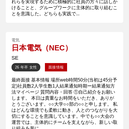
れらを実現するために積極的に社員の方々に話しか
けることと、グループワークに主体的に取り組むこ
とを意識した。どちらも実践で...
電気
日本電気（NEC）
SE
26 年卒
女性
面接情報
最終面接 基本情報 場所web時間50分(当初は45分予
定)社員数2人学生数1人結果通知時期ー結果通知方
法マイページ 質問内容・回答 ①自己紹介をお願い
します。 本日は貴重なお時間をいただき、ありが
とうございます。○○大学○○部の○○と申します。 私
はどんな環境でも柔軟に動き、人とのつながりを大
切にすることを意識しています。中でも○○大会の
運営では、主体的にチームを支えながら、新しい取
り組みを形に...