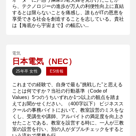
ら、テクノロジーの進歩が万人の利便性向上に直結
するとは限らないことを痛感し、誰もがITの恩恵を
享受できる社会を創造することを志している。貴社
は【海底から宇宙まで】の幅広い...
電気
日本電気（NEC）
25年卒
女性
ES情報
これまでの経験で、自身で最も"挑戦した"と思える
ことは何ですか？当社の行動基準（Code of
Values）5つのうちいずれか1つ以上の観点を踏ま
えてお聞かせください。（400字以下） ビジネスス
クールの事務バイトにおいて、教室設営のミスをな
くし、受講生や講師、アルバイトの満足度を向上さ
せたことである。教室を設営する時に、一人が三教
室の設営を行い、別の人がダブルチェックをすると
いう流れで業務を行...