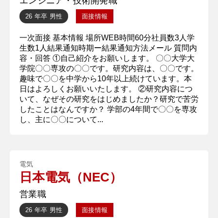
エンジニア・技術開発職
26 年卒
男性
面接情報
一次面接 基本情報 場所WEB時間60分社員数3人学
生数1人結果通知時期ー結果通知方法メール 質問内
容・回答 ①自己紹介をお願いします。 〇〇大学大
学院〇〇専攻の〇〇です。研究内容は、〇〇です。
趣味で〇〇を中学から10年以上続けています。本
日はよろしくお願いいたします。 ②研究内容につ
いて、なぜその研究をはじめましたか？研究で苦労
したことはなんですか？ 学部の4年間で〇〇を専攻
し、主に〇〇について...
電気
日本電気（NEC）
営業職
26 年卒
男性
面接情報