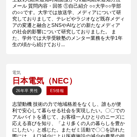
メール 質問内容・回答 ①自己紹介 ○○大学○○学部
の○○です。大学では放送学、メディアについて研
究しておりまして、テレビやラジオなど既存メディ
アの変遷と融合とSNSやAIなどの新たなメディア
の社会的影響について研究しておりました。 ま
た、学外では大学受験塾のメンター業務を大学1年
生の頃から続けており...
電気
日本電気（NEC）
26年卒
男性
ES情報
志望動機 技術の力で地域格差をなくし、誰もが便
利で安心して暮らせる社会を実現したい。〇〇での
アルバイトを通じて、お客様一人ひとりのニーズに
応える喜びを知り、「より多くの人の暮らしを豊か
にしたい」と感じた。またゼミ活動で〇〇を訪れた
際には、人口減少により医療施設の減少や農業の担