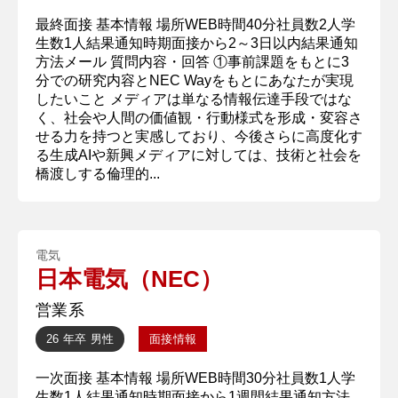
最終面接 基本情報 場所WEB時間40分社員数2人学
生数1人結果通知時期面接から2～3日以内結果通知
方法メール 質問内容・回答 ①事前課題をもとに3
分での研究内容とNEC Wayをもとにあなたが実現
したいこと メディアは単なる情報伝達手段ではな
く、社会や人間の価値観・行動様式を形成・変容さ
せる力を持つと実感しており、今後さらに高度化す
る生成AIや新興メディアに対しては、技術と社会を
橋渡しする倫理的...
電気
日本電気（NEC）
営業系
26 年卒
男性
面接情報
一次面接 基本情報 場所WEB時間30分社員数1人学
生数1人結果通知時期面接から1週間結果通知方法