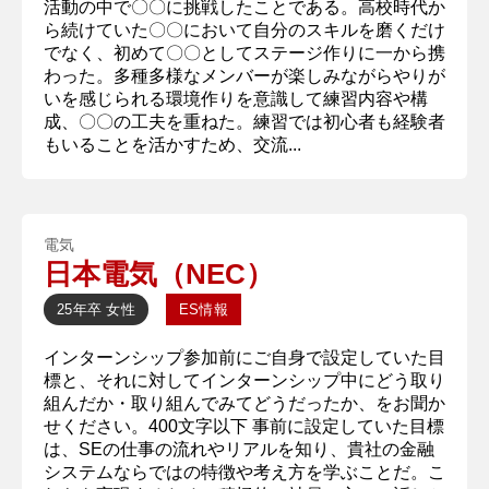
活動の中で〇〇に挑戦したことである。高校時代か
ら続けていた〇〇において自分のスキルを磨くだけ
でなく、初めて〇〇としてステージ作りに一から携
わった。多種多様なメンバーが楽しみながらやりが
いを感じられる環境作りを意識して練習内容や構
成、〇〇の工夫を重ねた。練習では初心者も経験者
もいることを活かすため、交流...
電気
日本電気（NEC）
25年卒
女性
ES情報
インターンシップ参加前にご自身で設定していた目
標と、それに対してインターンシップ中にどう取り
組んだか・取り組んでみてどうだったか、をお聞か
せください。400文字以下 事前に設定していた目標
は、SEの仕事の流れやリアルを知り、貴社の金融
システムならではの特徴や考え方を学ぶことだ。こ