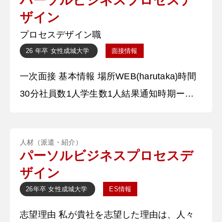
は、予期せぬことが起きても、瞬時に優先順
ザイン
位を判断し、効率的に行動する力が求められ
プロセスデザイン職
ました。 例えば、お客様がドリンクをこぼ
26 年卒
女性
成城大学
面接情報
された際には、まずおしぼ
一次面接 基本情報 場所WEB(harutaka)時間
30分社員数1人学生数1人結果通知時期ー結
果通知方法電話 質問内容・回答 ①自己紹介
をしてください。 ※内容未記載 【深掘質
人材（派遣・紹介）
問】 なぜ○○課程を履修しているのですか？
パーソルビジネスプロセスデ
【深堀質問回答】 入学前から教育学部では
ザイン
ないですが、自分の学部で免許を取得できる
26年卒
女性
成城大学
ES情報
ことを知っていて、将来の選択肢を広げるた
志望理由 私が貴社を志望した理由は、人々
め