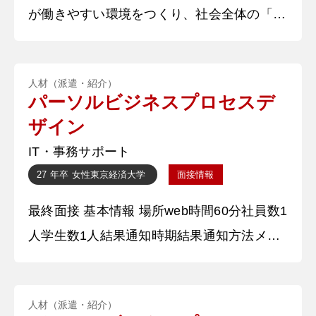
が働きやすい環境をつくり、社会全体の「は
たらいて、笑おう。」を実現したいからで
す。業務プロセスをデザインし、「人」と
人材（派遣・紹介）
「組織」の成長を両立させて事業の成長に貢
パーソルビジネスプロセスデ
献していくという強みに魅力を感じました。
ザイン
社員インタビューで、任された業務だけでな
IT・事務サポート
く、さらに新しいものを提案していくという
27 年卒
女性
東京経済大学
面接情報
姿勢に感心し、私もそのように業務に努めて
最終面接 基本情報 場所web時間60分社員数1
いきたいと考えます。貴社で、相手の立
人学生数1人結果通知時期結果通知方法メー
ル 質問内容・回答 ①自己紹介 学業について
は、○○に特に力を入れました。部活の○○担
人材（派遣・紹介）
当を務めたことから学んだことを会計の際に