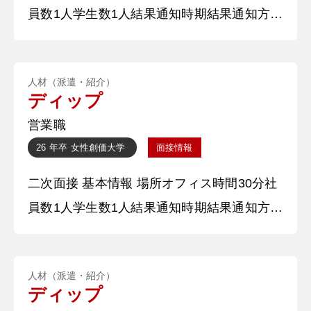
員数1人学生数1人結果通知時期結果通知方法
すべく、辞めた人たちに連絡を取
メール 質問内容・回答 ①椅子が10個ありま
す。人手不足で椅子が6個しか埋まりません
人材（派遣・紹介）
でした。残りの４つはどうしますか？ 人手
ディップ
不足が進んでいる日本でAI、DXの力が最も
営業職
重要になってくると思います。人間にしかで
26 年卒
女性
創価大学
面接情報
きない仕事は人間が全力でやるべきです。し
二次面接 基本情報 場所オフィス時間30分社
かし人間でなくてもできる仕事はたくさ
員数1人学生数1人結果通知時期結果通知方法
メール 質問内容・回答 ①幼少期、小中高大
で頑張ったことについて端的に。 ・自らの
人材（派遣・紹介）
意思で○○幼稚園から○○幼稚園への編入試験
ディップ
を受けたことです。 ・中学3年間続けた○○委