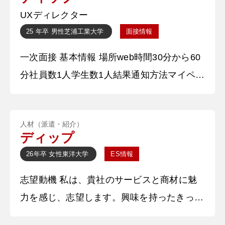
インターンについてとUXについて学んでい
UXディレクター
るか教えて下さい。 【深堀質問回答】 別途
25 年卒
男性
芝浦工業大学
面接情報
UXについては学び始めており、インターン
一次面接 基本情報 場所web時間30分から60
で
分社員数1人学生数1人結果通知方法マイペー
ジ 質問内容・回答 ①自己紹介 ○○大学○○学
部○○学科の○○です。長期インターンでの経
人材（派遣・紹介）
験から貴社を志望しました。 【深掘質問】
ディップ
インターンについて教えてください。 【深
26年卒
女性
東洋大学
ES情報
堀質問回答】 インターンが人材業界のベン
志望動機 私は、貴社のサービスと商材に魅
チャーだったため、そこで人材業界に対して
力を感じ、志望します。興味を持ったきっか
興味
けとしては、学生時代アルバイトを探す際に