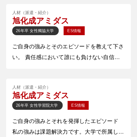
す。 〇〇大学〇〇学部の〇〇と申します。
人材（派遣・紹介）
〇〇ゼミに所属しており、〇〇を務めており
旭化成アミダス
ます。本日はよろしくお願いいたします。
26年卒
女性
獨協大学
ES情報
②学生時代に力を入れたことを教えてくださ
ご自身の強みとそのエピソードを教えて下さ
い。 〇〇サークルの裏方として、集客活動
い。 責任感において誰にも負けない自信が
に力を入れました。特にSNS
ある。私は○○の会計業務を担っている。学
校から団体に給付されるお金を昨年度に○○
人材（派遣・紹介）
が本来の用途とは違う誤用をしてしまった。
旭化成アミダス
学校の財務局の学生や職員、先輩に相談をし
26年卒
女性
学習院大学
ES情報
て冷静に順を追って原因と解決策を考えた。
ご自身の強みとそれを発揮したエピソード
何度も話し合いを行い、結果として先輩から
私の強みは課題解決力です。大学で所属して
の資金援助と部員からの徴収で不足分を補う