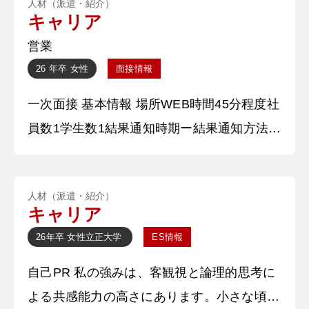
人材（派遣・紹介）
部学科を答えた後、大学で何を意識しながら
キャリア
取り組んでいるかを述べました。また、学校
営業
外で力を入れていることや趣味について軽く
26 年卒
女性
面接情報
触れ、回答を終えました。 【深掘質問】 一
一次面接 基本情報 場所WEB時間45分程度社
次面接と同様に〇〇につい
員数1学生数1結果通知時期ー結果通知方法メ
ール 質問内容・回答 ①自己紹介をお願いし
ます。 私の所属している大学名と学部学科
人材（派遣・紹介）
を答えた後、大学で何を意識しながら取り組
キャリア
んでいるかを述べました。また、学校外で力
26年卒
女性
立正大学
ES情報
を入れていることや趣味について軽く触れ、
自己PR 私の強みは、客観視と論理的思考に
回答を終えました。 【深掘質問】 学科が〇
よる共感能力の高さにあります。小さな頃か
〇であるため、どのような