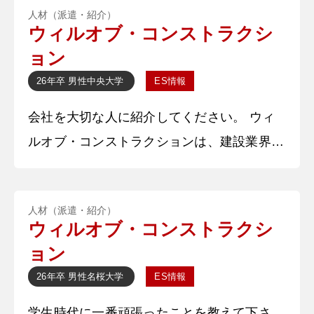
人材（派遣・紹介）
ウィルオブ・コンストラクシ
ョン
26年卒
男性
中央大学
ES情報
会社を大切な人に紹介してください。 ウィ
ルオブ・コンストラクションは、建設業界に
特化した人材派遣事業を行っている会社で
す。その中でも、新卒では、施工管理の仕事
人材（派遣・紹介）
を担当しています。とても多くの魅力がある
ウィルオブ・コンストラクシ
会社ですが、今回は2つ紹介します！1つ目
ョン
は、社員の皆さんが同じ目標に向かっている
26年卒
男性
名桜大学
ES情報
ところです！社員の方は熱血さが売りの方や
学生時代に一番頑張ったことを教えて下さ
真面目な方など個性あふれる方が多い印象で