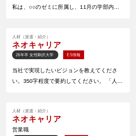
私は、○○のゼミに所属し、11月の学部内プ
る必要があると考えた私は、2つのことを実
レゼンテーション大会に向けて5人の班で研
施した。 1つ目は「目標
究を行った。研究テーマは、○○の意義を踏
人材（派遣・紹介）
まえた、○○・○○の解決である。○○は、国民
ネオキャリア
全体でリスクに備えることに意義があると考
26年卒
女性
駒沢大学
ES情報
えたが、現状○○、○○が存在する。その解決
当社で実現したいビジョンを教えてくださ
策として、○○の○○モデルを日本型に変え、
い。350字程度で要約してください。 「人に
導入することを提案した。 自己 PR 私の強
良い影響を与えてその人の記憶に残りたい」
みは、
というビジョンがある。理由は、人との出会
人材（派遣・紹介）
いや支えで前向きに変われたからだ。将来に
ネオキャリア
悩んでいた時、自分の時間を割いてまで相談
営業職
に乗り、可能性を広げてくれた先輩の存在