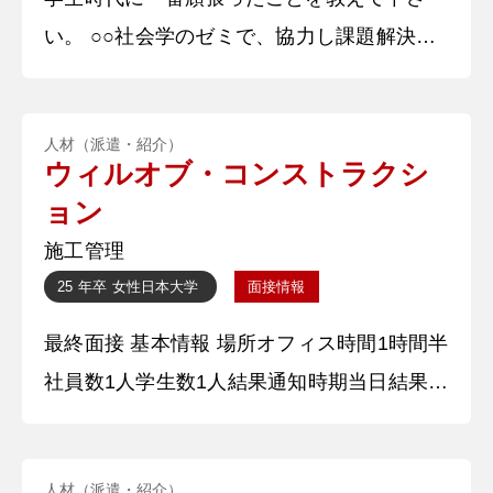
い。 ○○社会学のゼミで、協力し課題解決に
すが、仕事への愛や熱量があるところ
導いた事で海外で開催された学術大会で高評
価を得たことです。体験型施設の現状と課題
人材（派遣・紹介）
把握を効率的に行うために、どのような工程
ウィルオブ・コンストラクシ
で進めていくか、パワーポイントで手順を図
ョン
式化し、またどのような情報が必要かを全員
施工管理
で話し合いを重ねました。円滑に作業を行う
25 年卒
女性
日本大学
面接情報
ために、各々の得意分野を理解し、作業の効
最終面接 基本情報 場所オフィス時間1時間半
率化を図り継続した事で、チームの
社員数1人学生数1人結果通知時期当日結果通
知方法その場で 質問内容・回答 ①自己紹介
〇〇大学の〇〇学部〇〇学科の〇〇と申しま
人材（派遣・紹介）