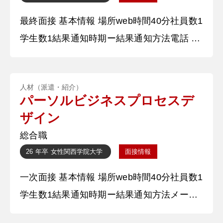
来が具体的にイメージできて、役に立つ授
最終面接 基本情報 場所web時間40分社員数1
業」から乖離していた。2つ目は
学生数1結果通知時期ー結果通知方法電話 質
問内容・回答 ①自己紹介をお願いします。
〇〇大学〇〇学部の〇〇と申します。〇〇ゼ
人材（派遣・紹介）
ミに所属しており、〇〇を務めております。
パーソルビジネスプロセスデ
本日はよろしくお願いいたします。 ②学生
ザイン
時代に力を入れたことを教えてください。
総合職
〇〇サークルの裏方として、集客活動に力を
26 年卒
女性
関西学院大学
面接情報
入れました。特にSNS運
一次面接 基本情報 場所web時間40分社員数1
学生数1結果通知時期ー結果通知方法メール
質問内容・回答 ①自己紹介をお願いしま