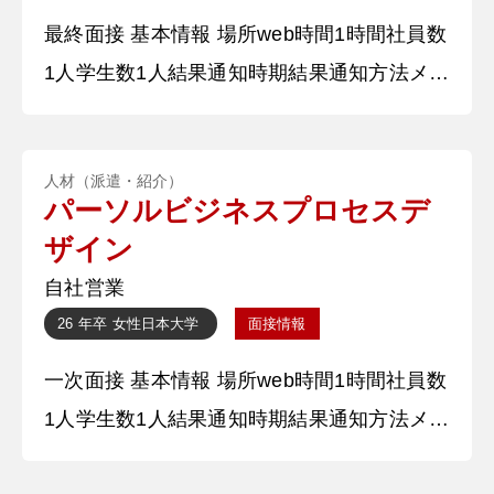
最終面接 基本情報 場所web時間1時間社員数
1人学生数1人結果通知時期結果通知方法メー
ル 質問内容・回答 ①自己紹介 私は学生時代
数多くのアルバイトを行ってきました。中で
人材（派遣・紹介）
も、お客様目線で考えることを第一とし、多
パーソルビジネスプロセスデ
くのお客様に感謝された経験があります。
ザイン
【深掘質問】 アルバイトでクレーム対応は
自社営業
行ったのですか。 【深堀質問回答】 飲食店
26 年卒
女性
日本大学
面接情報
でのアルバ
一次面接 基本情報 場所web時間1時間社員数
1人学生数1人結果通知時期結果通知方法メー
ル 質問内容・回答 ①自己紹介 私は学生時代