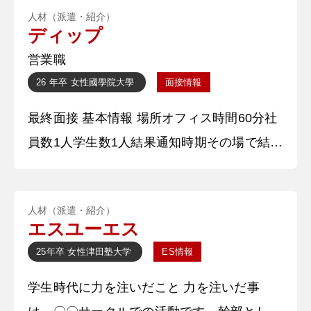
人材（派遣・紹介）
奏会を実現させるため尽力した。私はパート
ディップ
リーダー長と技術面のサポートを担う学生ト
営業職
レーナーを兼任し、組織と技術の両面から部
26 年卒
女性
國學院大學
面接情報
を支えることに努めた。当時コロナウイルス
最終面接 基本情報 場所オフィス時間60分社
が猛威を奮い、十分に練習できない日々が続
員数1人学生数1人結果通知時期その場で結果
いていたため、そのような
通知方法口頭 質問内容・回答 ①学生時代に
力を入れたことについて教えてください 学
人材（派遣・紹介）
生時代に最も力を入れた経験は、「長期イン
エスユーエス
ターンシップの営業活動で、組織一位の成績
25年卒
女性
津田塾大学
ES情報
を目指して活動していた」ことです。 最初
学生時代に力を注いだこと 力を注いだ事
は、10名への営業で2名しか契約をとること