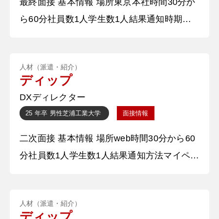
最終面接 基本情報 場所東京本社時間30分か
の熱意を精一杯伝えられるように
ら60分社員数1人学生数1人結果通知時期即
日結果通知方法メール 質問内容・回答 ①自
己紹介 ○○大学○○学部○○学科の○○です。長
人材（派遣・紹介）
期インターンでの経験から貴社を志望しまし
ディップ
た。最終面接の機会をいただきありがとうご
DXディレクター
ざいます。 ②UXについて大事なことをは何
25 年卒
男性
芝浦工業大学
面接情報
ですか。 ユーザー目線であり続けることだ
二次面接 基本情報 場所web時間30分から60
と思います。施策が独
分社員数1人学生数1人結果通知方法マイペー
ジ 質問内容・回答 ①自己紹介 ○○大学○○学
部○○学科の○○です。長期インターンでの経
人材（派遣・紹介）
験から貴社を志望しました。 【深掘質問】
ディップ