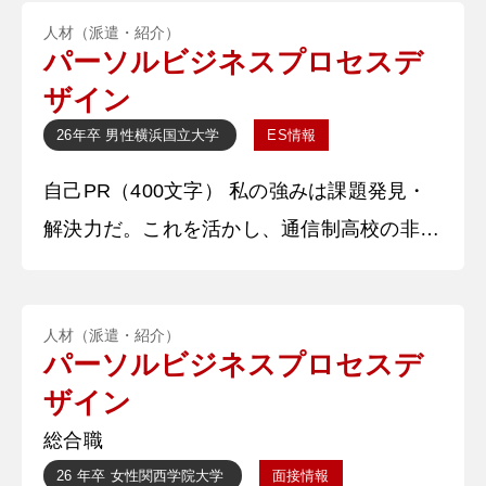
数多くのアルバイトを行ってきました。中で
人材（派遣・紹介）
も、お客様目線で考えることを第一とし、多
パーソルビジネスプロセスデ
くのお客様に感謝された経験があります。
ザイン
【深掘質問】 アルバイトでは具体的にどの
26年卒
男性
横浜国立大学
ES情報
ようなことを行ったのですか。 【深堀質問
自己PR（400文字） 私の強みは課題発見・
回答】 販売
解決力だ。これを活かし、通信制高校の非常
勤講師として、不登校の学生の出席率と学習
意欲を改善した。学生へのヒアリングから、
人材（派遣・紹介）
出席率や学習意欲が低い原因は2つあると考
パーソルビジネスプロセスデ
察した。1つ目は、授業が自己満足になって
ザイン
いることである。指導方針や講師の教えたい
総合職
ことに囚われた結果、生徒が求めている「将
26 年卒
女性
関西学院大学
面接情報