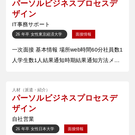
パーソルビジネスプロセスデ
実践できたことでより○○についての関心と
ザイン
興味が深まりました。○○部のマネージャー
IT事務サポート
の活動の中では、選手に求められていること
26 年卒
女性
東京経済大学
面接情報
を正確にこなしていくために、選手一
一次面接 基本情報 場所web時間60分社員数1
人学生数1人結果通知時期結果通知方法メー
ル 質問内容・回答 ①自己紹介 学業について
は、○○に特に力を入れました。部活の○○担
人材（派遣・紹介）
当を務めたことから学んだことを○○の際に
パーソルビジネスプロセスデ
実践できたことでより○○についての関心と
ザイン
興味が深まりました。○○部のマネージャー
自社営業
の活動の中では、選手に求められていること
26 年卒
女性
日本大学
面接情報
を正確にこなしていくために、選手一