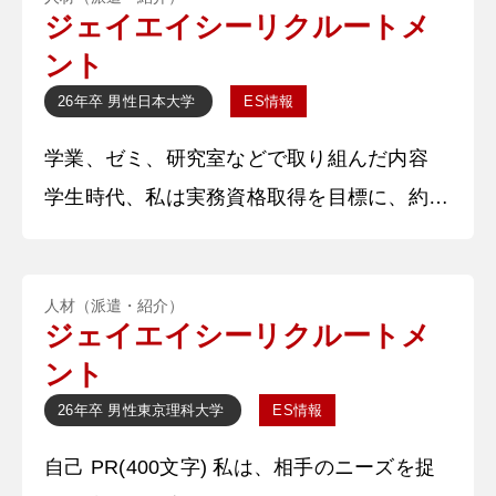
す。本日は貴重なお時間設けてくださりあり
ジェイエイシーリクルートメ
がとうございます。よろしくお願いいたしま
ント
す。 【深掘質問】 学生時代に部活やサーク
26年卒
男性
日本大学
ES情報
ルには入っていましたか。 【深堀質問回
学業、ゼミ、研究室などで取り組んだ内容
答】 部活動や
学生時代、私は実務資格取得を目標に、約〇
か月間全力で取り組みました。「一回で必ず
合格する」という目標を掲げ、通学時間の往
人材（派遣・紹介）
復〇時間を参考書を読むことに充て、過去問
ジェイエイシーリクルートメ
で間違えた問題をノートにまとめて復習を徹
ント
底しました。このような計画的かつ継続的な
26年卒
男性
東京理科大学
ES情報
努力の結果、試験に一発合格することができ
自己 PR(400文字) 私は、相手のニーズを捉
ました。この経験を通じて、限られた時間を