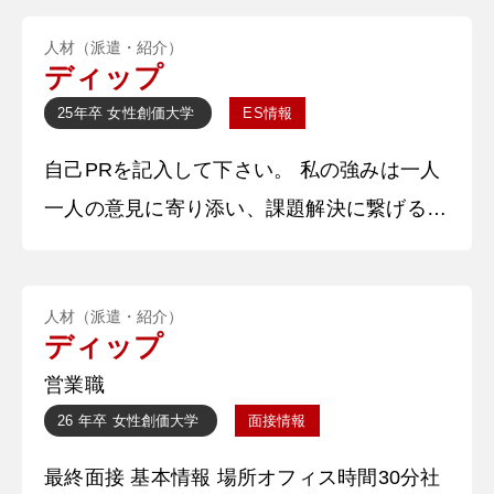
貴社の広告媒体を活用しており、非常に便利
人材（派遣・紹介）
だと感じたため、自分も実際にこの商材を提
ディップ
案・販売したいと考えたからです。人材サー
25年卒
女性
創価大学
ES情報
ビス業においても貴社ではDX商材の融合等
自己PRを記入して下さい。 私の強みは一人
で最先端の提案をし、より一層顧客に寄り添
一人の意見に寄り添い、課題解決に繋げる実
ったサービスを提供できると感じ、志望しま
行力があることです。この強みは学生時代に
す。広告媒体を活用して、人材面で
飲食店のアルバイトでバイトリーダーを務め
人材（派遣・紹介）
たことで最も発揮しました。当初、離職率が
ディップ
高いことが店舗の課題でした。私がバイトリ
営業職
ーダーになってから、新人の子達が働きやす
26 年卒
女性
創価大学
面接情報
い、不安を取り除くことのできる環境を作る
最終面接 基本情報 場所オフィス時間30分社
という目標を立てました。まずは原因を把握