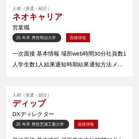
人材（派遣・紹介）
に○○を研究しており、課外活動としては○○
ネオキャリア
大学を中心とした約100名規模のスポーツイ
営業職
ンカレで企画運営係として活動し、個人とし
26 年卒
男性
明治大学
面接情報
てはヒッチハイクも行いました。本日は自身
一次面接 基本情報 場所web時間30分社員数1
の熱意を精一杯伝えられるように
人学生数1人結果通知時期結果通知方法メー
ル 質問内容・回答 ①自己紹介 ○○大学○○学
部からまいりました○○です。学業面では主
人材（派遣・紹介）
に○○を研究しており、課外活動としては○○
ディップ
大学を中心とした約100名規模のスポーツイ
DXディレクター
ンカレで企画運営係として活動し、個人とし
25 年卒
男性
芝浦工業大学
面接情報
てはヒッチハイクも行いました。本日は自身