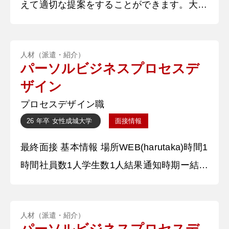
えて適切な提案をすることができます。大学
有効活用しながら目標達成に向けて
の授業で、地方会社の飲み物を若者に人気の
ある商品にするための施策を考えるという企
人材（派遣・紹介）
画立案を行いました。この際、まず若者目線
パーソルビジネスプロセスデ
で人気のある飲み物の要因について考え、そ
ザイン
れに基づいた提案を行った結果、数十人の中
プロセスデザイン職
から優秀賞に選ばれました。内容は飲料会社
26 年卒
女性
成城大学
面接情報
と若者に人気の高い店の提携を行い、若者が
最終面接 基本情報 場所WEB(harutaka)時間1
目にする機会を増やすとい
時間社員数1人学生数1人結果通知時期ー結果
通知方法電話 質問内容・回答 ①自分の強み
を教えてください。 私の強みは、臨機応変
人材（派遣・紹介）
に対応する力です。飲食店のアルバイトで
パーソルビジネスプロセスデ