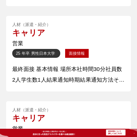
ら人へ共感する能力は高くあり、これをきっ
かけに知人を慰めたり、テンションの波長を
人材（派遣・紹介）
合わせて喜んだり楽しんだりすることができ
キャリア
ていました。 高校入学後より、知人から人
営業
間関係の悩みや、将来についての悩みについ
25 年卒
男性
日本大学
面接情報
て相談されることが多くなり、ただ相手の感
最終面接 基本情報 場所本社時間30分社員数
情に共感するだけでは限界があると理解しま
2人学生数1人結果通知時期結果通知方法その
した。そして、成長するにつれて
場 質問内容・回答 ①自己紹介 ○○大学○○学
部○○学科４年 ○○です。私が学生時代に力
人材（派遣・紹介）
を入れて取り組んできたことは２つありま
キャリア
す。１つはアルバイトでバイトリーダーを務
営業
めたことです。二つ目は小学一年生から続け