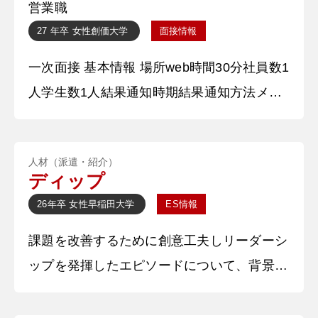
営業職
員としてクラス対抗の○○大会を新しく企画
27 年卒
女性
創価大学
面接情報
しました。 ・約2ヶ月間○○への短期研修を行
一次面接 基本情報 場所web時間30分社員数1
いました。
人学生数1人結果通知時期結果通知方法メー
ル 質問内容・回答 ①自己PR 私の強みは一
人一人の意見に寄り添い、課題解決に繋げる
人材（派遣・紹介）
実行力があることです。この強みは学生時代
ディップ
にアルバイトでバイトリーダーを務めたこと
26年卒
女性
早稲田大学
ES情報
で最も発揮しました。新しく入ってきたバイ
課題を改善するために創意工夫しリーダーシ
トの子達が次々と辞めていき、離職率が高い
ップを発揮したエピソードについて、背景に
ことが店舗の課題でした。私がバイトリ
ある自身の信念や価値観も記載400-600字 高
校3年次、吹奏楽部においてコロナ禍での演