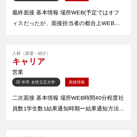
のチームでの立ち位置を理解し、どうすれば
最終面接 基本情報 場所WEB(予定ではオフ
チームに貢献できるか練習の中で工夫して公
ィスだったが、面接担当者の都合上WEBに
式戦に臨んだ。今述べたことを
変更)時間30分程度社員数1学生数1結果通知
時期ー結果通知方法電話 質問内容・回答 ①
人材（派遣・紹介）
自己紹介をお願いします。 一次、二次と同
キャリア
様、私の所属している大学名と学部学科を答
営業
えた後、大学で何を意識しながら取り組んで
26 年卒
女性
立正大学
面接情報
いるかを述べました。また、学校外で力を入
二次面接 基本情報 場所WEB時間40分程度社
れていることや趣味について軽く触れ、回
員数1学生数1結果通知時期ー結果通知方法電
話後メール 質問内容・回答 ①自己紹介をお
願いします。 私の所属している大学名と学