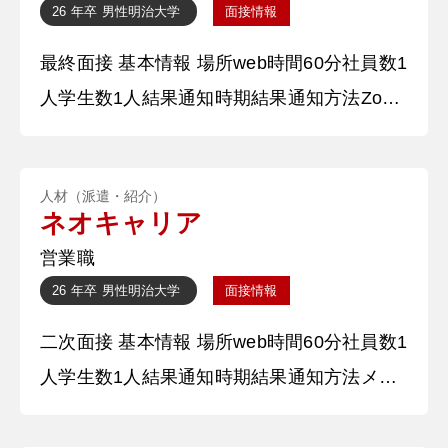
26 年卒
男性
明治大学
面接情報
や、長期インターンで挫折した時に「諦めた
最終面接 基本情報 場所web時間60分社員数1
くない」という行動力に火をつけてくれた仲
人学生数1人結果通知時期結果通知方法Zoom
間の存在など、周囲の支えが私を変
面談 質問内容・回答 ①アピールするつもり
で自身についてフリートーク ○○大学○○学部
人材（派遣・紹介）
からまいりました○○です。私の経歴につい
ネオキャリア
て時間軸に沿ってご説明します。小学生の時
営業職
は空手、サッカー、バスケに注力していて、
26 年卒
男性
明治大学
面接情報
空手では全日本選手権型の部で優勝の成績を
二次面接 基本情報 場所web時間60分社員数1
収めました。中学高校時代は主に
人学生数1人結果通知時期結果通知方法メー
ル 質問内容・回答 ①自己紹介 ○○大学○○学
部からまいりました○○です。学業面では主