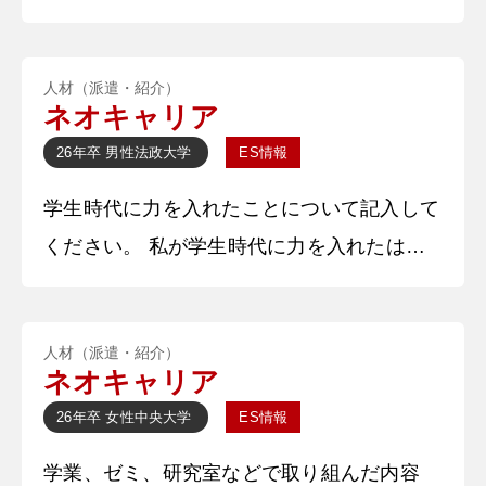
いた音楽サークルの新入生歓迎会ではSNS運
ことができた。全員を納得させるの
営を主導しました。私たちのサークルは学内
人材（派遣・紹介）
の他団体と比較して知名度が低く、年々入会
ネオキャリア
する新入生が減っていることが課題でした。
26年卒
男性
法政大学
ES情報
そこで私はサークルに新入生を呼び込むため
学生時代に力を入れたことについて記入して
SNSを始めました。特に工夫したことは、X
ください。 私が学生時代に力を入れたは、
とInstagramで毎日投稿を行い、新入生の目
大学3年時に文化系活動の一環で「目標順位
に留まる機会を増やし
の達成」に努めたことだ。前大会は120位で
人材（派遣・紹介）
あったが、今大会は目標順位を20位に定めて
ネオキャリア
いた。そのため、各練習時間を有効的に使
26年卒
女性
中央大学
ES情報
い、1つでも順位を上げる必要があった。目
学業、ゼミ、研究室などで取り組んだ内容
標順位と現状の差を感じ、練習の方法を変え