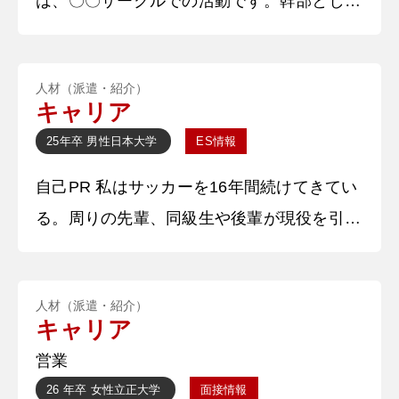
は、〇〇サークルでの活動です。幹部として
ができず悔しい思いをしました。そ
〇〇運営や部員へのサポートなど、責任者と
しての役割を果たしました。「全員が楽しめ
人材（派遣・紹介）
ること」を目標にしていたのですが、練習の
キャリア
難しさや交流の少なさから辞めてしまう人も
25年卒
男性
日本大学
ES情報
いました。そのため、〇〇や個別指導を行う
自己PR 私はサッカーを16年間続けてきてい
ことに加え、飲み会や部会を提案することで
る。周りの先輩、同級生や後輩が現役を引退
交流の機会を増やしました。そして、活気あ
していく中で私は高校卒業後、社会人チーム
るサークル活動に貢献しました。この
に入り、現役を継続してきた。高校3年時社
人材（派遣・紹介）
会情勢で大会がなくなり不完全燃焼のまま高
キャリア
校サッカーを終えた。しかし、大学の学業と
営業
の両立の中で週1回の練習と練習試合で自分
26 年卒
女性
立正大学
面接情報