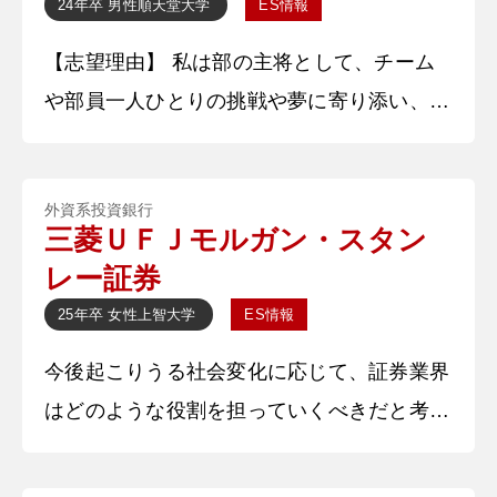
24年卒
男性
順天堂大学
ES情報
手層の薄さにあり、
【志望理由】 私は部の主将として、チーム
や部員一人ひとりの挑戦や夢に寄り添い、想
いに応え、信頼を大切にしてきた。貴社なら
ば、この大切にしている「想い」を生かし
外資系投資銀行
て、より多くのお客様の人生を支えられると
三菱ＵＦＪモルガン・スタン
確信した。理由は、お客様本位の取り組みが
レー証券
徹底しており、幅広い商品提供を実現できる
25年卒
女性
上智大学
ES情報
からだ。特に、MUFGの顧客基盤や総合力、
今後起こりうる社会変化に応じて、証券業界
モルガン・スタンレーのグローバル情報網と
はどのような役割を担っていくべきだと考え
商品力を併せ持つため、今後お客様
ますか。（500文字以下） 証券会社は【日本
社会の変化に応じて、個人や法人のお客様へ