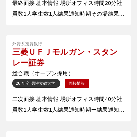
最終面接 基本情報 場所オフィス時間20分社
つ上のチー
員数1人学生数1人結果通知時期その場結果通
知方法口頭 質問内容・回答 ①自己紹介 大学
時代は体育会系運動部の活動に注力しまし
外資系投資銀行
た。特に主務として、部活動運営やリーグ戦
三菱ＵＦＪモルガン・スタン
の運営に携わりました。 【深堀質問】 いつ
レー証券
からそのスポーツをやっていますか？ 【深
総合職（オープン採用）
堀質問回答】 小学二年生のころから始めま
26 年卒
男性
立教大学
面接情報
した。
二次面接 基本情報 場所オフィス時間40分社
員数1人学生数1人結果通知時期ー結果通知方
法メール 質問内容・回答 ①自己紹介 大学時
代は体育会系運動部の活動に注力しました。