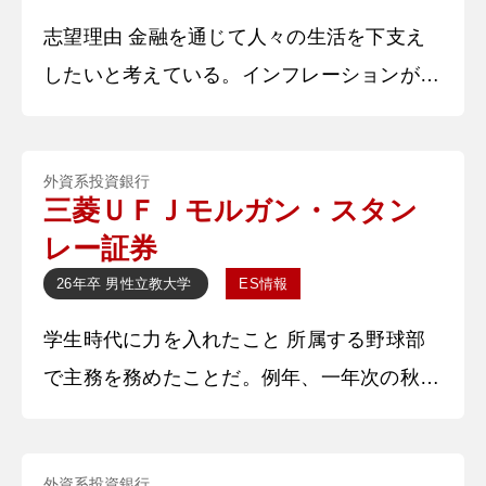
志望理由 金融を通じて人々の生活を下支え
したいと考えている。インフレーションが進
む今日、適切な投資による資産保護が不可欠
であると考える。その中でも貴社を志望する
外資系投資銀行
理由は、貴社があらゆる需要に対応できる多
三菱ＵＦＪモルガン・スタン
様なソリューションを持っているためであ
レー証券
る。貴社は日本最大級の金融グループである
26年卒
男性
立教大学
ES情報
MUFGグループに属しており、様々な金融商
学生時代に力を入れたこと 所属する野球部
品やサービスを網羅し、強固な顧客基盤を有
で主務を務めたことだ。例年、一年次の秋に
している。さらに、モルガン・スタ
各学年から副務が選ばれ、その人物が主務と
なるが、当初は別の部員が副務に就いた。前
外資系投資銀行