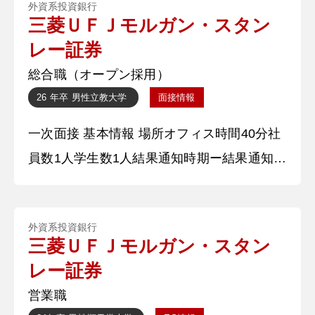
外資系投資銀行
特に主務として、部活動運営やリーグ戦の運
三菱ＵＦＪモルガン・スタン
営に携わりました。 ②学生時代に力を入れ
レー証券
たこと 体育会系運動部の主務として4年ぶり
総合職（オープン採用）
の準優勝に貢献しました。 弊部の課題は選
26 年卒
男性
立教大学
面接情報
手層の薄さにあり、
一次面接 基本情報 場所オフィス時間40分社
員数1人学生数1人結果通知時期ー結果通知方
法メール 質問内容・回答 ①自己紹介 大学時
代は体育会系運動部の活動に注力しました。
外資系投資銀行
特に主務として、部活動運営やリーグ戦の運
三菱ＵＦＪモルガン・スタン
営に携わりました。 ②学生時代に力を入れ
レー証券
たこと 体育会系運動部の主務として4年ぶり
営業職
の準優勝に貢献しました。 弊部の課題は選