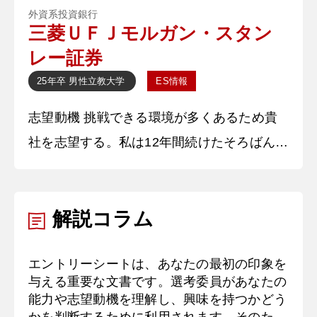
外資系投資銀行
の包括的な金融サポートの提供により社会の
三菱ＵＦＪモルガン・スタン
持続的な発展に貢献する役割】を担うべきで
レー証券
ある。日本では人口減少と高齢化が進み、こ
25年卒
男性
立教大学
ES情報
れに伴う税収の減少や社会保障費の削減が行
志望動機 挑戦できる環境が多くあるため貴
われる見通しである。このような状況で、個
社を志望する。私は12年間続けたそろばんで
人が将来も豊かな生活を送るた
全国大会で入賞することに挑戦し、成長のや
りがいを感じたため、「貯金から投資の実
解説コラム
現」などの挑戦が多い証券業界を志望してい
る。中でも貴社はMUFGの盤石な顧客基盤と
エントリーシートは、あなたの最初の印象を
モルガン・スタンレーのグローバルな情報を
与える重要な文書です。選考委員があなたの
併せ持つためより多くの選択肢から顧客のニ
能力や志望動機を理解し、興味を持つかどう
ーズに寄り添った提案をすることができると
かを判断するために利用されます。そのた