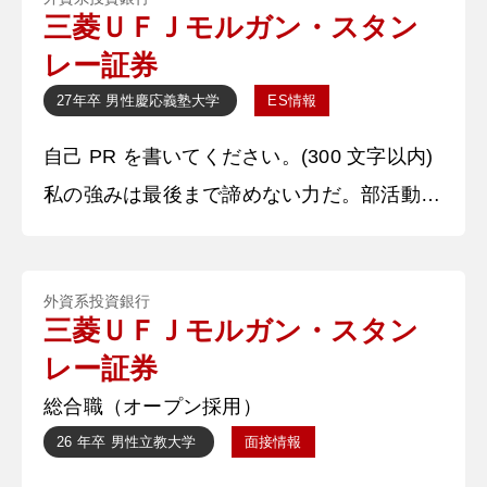
任者の留学の影響で二年時の夏頃から急遽、
三菱ＵＦＪモルガン・スタン
副務となり、二か月後には主務となった。野
レー証券
球人生で役職へ就いたことのない私にとって
27年卒
男性
慶応義塾大学
ES情報
主務は挑戦であった。さらに裏方としての業
自己 PR を書いてください。(300 文字以内)
務に携わることが初めての経験であった。小
私の強みは最後まで諦めない力だ。部活動で
学生から野球を続けているが、野球
どのような状況でも諦めずに4チームある4軍
から2軍まで昇格した経験がある。部員が
外資系投資銀行
100 人以上いるため入部直後は試合に出場で
三菱ＵＦＪモルガン・スタン
きなかったため。短期・中期・長期と目標を
レー証券
立て、取り組みを行った。短期は、毎週末の
総合職（オープン採用）
試合で得点をすることを掲げ、毎日 シュー
26 年卒
男性
立教大学
面接情報
ト練習の自主トレを行った。中期は、毎年 1