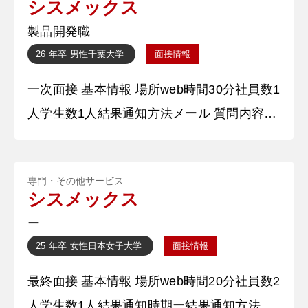
シスメックス
〇〇と申します。学生時代は〇〇コースに所
製品開発職
属していたため、4大力学や製図等を学びま
26 年卒
男性
千葉大学
面接情報
した。研究室からは医工学の色の強い研究室
一次面接 基本情報 場所web時間30分社員数1
へ進み、筋肉系疾患の簡便な診断装置の開
人学生数1人結果通知方法メール 質問内容・
回答 ①研究テーマについて人事にもわかる
ように教えてください 私は電気的なツール
専門・その他サービス
を用いた疾患の診断装置開発に取り組んでお
シスメックス
ります。従来の診断では、測定者によって診
ー
断結果がばらばらという問題があります。そ
25 年卒
女性
日本女子大学
面接情報
こで私はこの課題を解決するための実験を考
最終面接 基本情報 場所web時間20分社員数2
案しました。１から始めた研究であったた
人学生数1人結果通知時期ー結果通知方法電