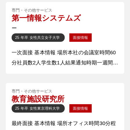
知方法電話 質問内容・回答 ①自己紹介をお
専門・その他サービス
願いします。 〇〇大学〇〇学部〇〇学科4年
第一情報システムズ
の〇〇と申します。大学では〇〇に3年間所
ー
属しており、アルバイトではファストフード
25 年卒
女性
共立女子大学
面接情報
店で3年間トレーナーとして働いておりま
一次面接 基本情報 場所本社の会議室時間60
す。本日はよろしくお願いいたします。
分社員数2人学生数1人結果通知時期一週間以
内結果通知方法合格者のみ電話 質問内容・
回答 ①自己紹介（名前、大学名込みで簡単
専門・その他サービス
な自己紹介）をお願いします。 〇〇大学〇
教育施設研究所
〇学部〇〇学科4年の〇〇と申します。大学
25 年卒
女性
東京理科大学
面接情報
では〇〇に3年間所属しており、アルバイト
最終面接 基本情報 場所オフィス時間30分程
ではファストフード店で3年間トレーナーと