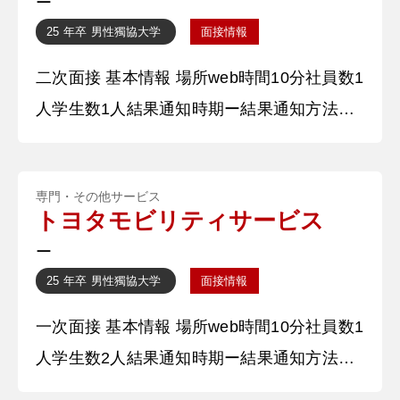
ー
字の〇〇代表として海外に行った経験から、
25 年卒
男性
獨協大学
面接情報
英語や国際交流について興味を持ちました。
二次面接 基本情報 場所web時間10分社員数1
高校は外国語科のある高校に進学し、国際
人学生数1人結果通知時期ー結果通知方法
web 質問内容・回答 ①自己紹介をお願いし
ます。 私は〇〇大学から参りました、〇〇
専門・その他サービス
です。私は中学から高校時代、国際交流に特
トヨタモビリティサービス
に力を入れてきました。中学時には青少年赤
ー
十字の〇〇代表として海外に行った経験か
25 年卒
男性
獨協大学
面接情報
ら、英語や国際交流について興味を持ちまし
一次面接 基本情報 場所web時間10分社員数1
た。高校は外国語科のある高校に進学し、国
人学生数2人結果通知時期ー結果通知方法
web 質問内容・回答 ①自己紹介をお願いし