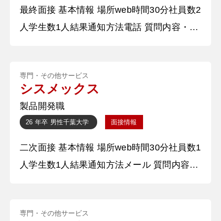
最終面接 基本情報 場所web時間30分社員数2
わせた内容調整に苦労しました。また、当日
人学生数1人結果通知方法電話 質問内容・回
プロジェクターが使えず、映像が流
答 ①自己紹介をお願いします。 本日は貴重
なお時間を頂き、誠にありがとうございま
専門・その他サービス
す。〇〇から参りました、〇〇と申します。
シスメックス
学生時代は〇〇コースに所属していたため、
製品開発職
4大力学や製図等を学びました。研究室では
26 年卒
男性
千葉大学
面接情報
医工学の色の強い研究室へ進み筋肉系疾患の
二次面接 基本情報 場所web時間30分社員数1
簡便な診断装置の開発に取り組ん
人学生数1人結果通知方法メール 質問内容・
回答 ①自己紹介・研究テーマを話してくだ
さい。 本日は貴重なお時間を頂き、誠にあ
専門・その他サービス
りがとうございます。〇〇から参りました、