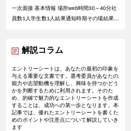
一次面接 基本情報 場所web時間30～40分社
動に力を入れ、〇〇のポスター制作に取り組
員数1人学生数1人結果通知時期その場結果通
み
知方法その場、メール 質問内容・回答 ①自
己紹介をお願いします。 〇〇大学〇〇学部
解説コラム
〇〇学科の〇〇と申します。高校時代は部活
動でギターを担当し、文化祭のライブの成功
エントリーシートは、あなたの最初の印象を
を目指して録音を活用しながらチーム全体の
与える重要な文書です。選考委員があなたの
演奏力を高める工夫を行いました。大学では
能力や志望動機を理解し、興味を持つかどう
ゼミ活動に力を入れ、〇〇のポスター制
かを判断するために利用されます。そのた
め、的確で魅力的なエントリーシートを作成
することは、成功への第一歩となります。本
記事では、優れたエントリーシートを書くた
めのポイントや注意点について解説していき
ます