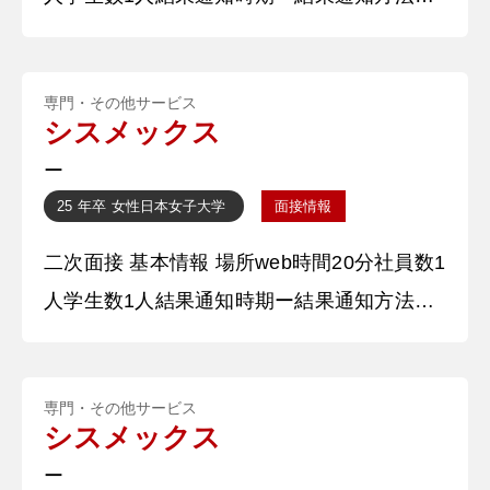
話 質問内容・回答 ①学生時代に力を入れた
ことを教えてください。 現在、〇〇ボラン
専門・その他サービス
ティア団体の〇〇県代表として、若年層への
シスメックス
〇〇啓発に力を入れています。その施策とし
ー
て、高校での〇〇セミナー企画を立ち上げま
25 年卒
女性
日本女子大学
面接情報
した。連盟の学生メンバーをはじめ、〇〇の
二次面接 基本情報 場所web時間20分社員数1
職員の方や、開催先の高校の方と打ち合わ
人学生数1人結果通知時期ー結果通知方法電
話 質問内容・回答 ①学生時代に力を入れた
ことについて教えてください。 〇〇のボラ
専門・その他サービス
ンティアをしていました。街頭での声掛けの
シスメックス
ボランティアと、年3回の企画イベントの実
ー