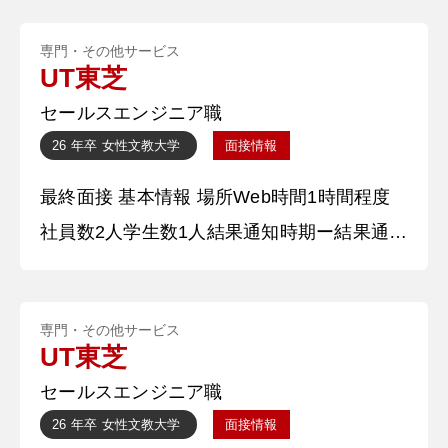
ます。 質問は特にされず、ESに沿った内容
専門・その他サービス
でした。また、雑談のような感じで「趣味は
UT東芝
何ですか？」というような、ほぼ自分の自己
セールスエンジニア職
紹介をするような感じでした。 面接詳細情
26 年卒
女性
文教大学
面接情報
報 面接官の社員の特徴人事 女性で28歳。
最終面接 基本情報 場所Web時間1時間程度
オフィスカジュアル面接
社員数2人学生数1人結果通知時期ー結果通知
方法メール 質問内容・回答 ①自己紹介をお
願いします。 〇〇大学〇〇学部〇〇学科の
専門・その他サービス
〇〇と申します。高校時代は部活動でギター
UT東芝
を担当し、文化祭のライブの成功を目指し
セールスエンジニア職
て、録音を活用しながらチーム全体の演奏力
26 年卒
女性
文教大学
面接情報
を高める工夫を行いました。大学ではゼミ活