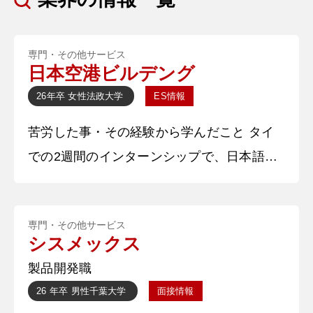
専門・その他サービス
日本空港ビルデング
26年卒
女性
法政大学
ES情報
苦労した事・その経験から学んだこと タイ
での2週間のインターンシップで、日本語補
助教員として授業をサポートしました。タイ
語を履修していなかったため、一から学び、
専門・その他サービス
最低限の会話ができるよう準備しました。授
シスメックス
業では日本語のプレゼンやロールプレイを担
製品開発職
当し、時には一人で3時間の授業を任される
26 年卒
男性
千葉大学
面接情報
こともありました。特に、学生のレベルに合