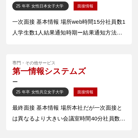
施を行っていました。コロナ禍で年2回だっ
25 年卒
女性
日本女子大学
面接情報
た回数を3回に増やし、団員数を1.5倍にしま
一次面接 基本情報 場所web時間15分社員数1
した。 【深掘質問】
人学生数1人結果通知時期ー結果通知方法電
話 質問内容・回答 ①自己紹介を1分程度でお
ねがいします。 〇〇大学4年の〇〇と申しま
専門・その他サービス
す。現在ゼミナールでは、ワークライフバラ
第一情報システムズ
ンスや〇〇について勉強しております。ま
ー
た、学業以外では、学生団体のボランティア
25 年卒
女性
共立女子大学
面接情報
に所属しており、代表を務め、若年層への〇
最終面接 基本情報 場所本社だが一次面接と
〇啓発に力を入れております。健康を支
は異なるより大きい会議室時間40分社員数5
人学生数1人結果通知時期一週間以内結果通