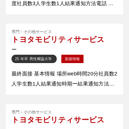
度社員数3人学生数1人結果通知方法電話 質
して働いております。本日はよろしくお願い
問内容・回答 ①自己紹介をお願いします。
い
〇〇大学〇〇工学〇〇学科から参りました。
専門・その他サービス
〇〇と申します。私は大学時代アルバイトで
トヨタモビリティサービス
予備校のチューターとして働き、入学する生
ー
徒数を増加させることに尽力しました。本日
25 年卒
男性
獨協大学
面接情報
はよろしくお願いいたします。 ②履歴書に
最終面接 基本情報 場所web時間20分社員数2
は予備校のチューターとして働いてい
人学生数1人結果通知時期ー結果通知方法電
話 質問内容・回答 ①自己紹介をお願いしま
す。 私は〇〇大学から参りました、〇〇で
専門・その他サービス
す。私は中学から高校時代、国際交流に特に
トヨタモビリティサービス
力を入れてきました。中学時には青少年赤十