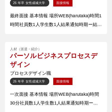
26 年卒
女性
成城大学
面接情報
と若者に人気の高い店の提携を行い、若者が
最終面接 基本情報 場所WEB(harutaka)時間1
目にする機会を増やすとい
時間社員数1人学生数1人結果通知時期ー結果
通知方法電話 質問内容・回答 ①自分の強み
を教えてください。 私の強みは、臨機応変
人材（派遣・紹介）
に対応する力です。飲食店のアルバイトで
パーソルビジネスプロセスデ
は、予期せぬことが起きても、瞬時に優先順
ザイン
位を判断し、効率的に行動する力が求められ
プロセスデザイン職
ました。 例えば、お客様がドリンクをこぼ
26 年卒
女性
成城大学
面接情報
された際には、まずおしぼ
一次面接 基本情報 場所WEB(harutaka)時間
30分社員数1人学生数1人結果通知時期ー結
果通知方法電話 質問内容・回答 ①自己紹介