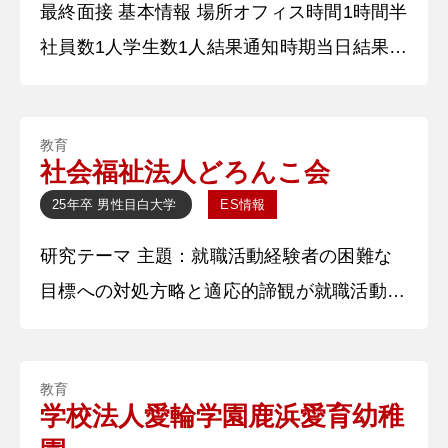
最終面接 基本情報 場所オフィス時間1時間半
率化を図り継続した事で、チームの
社員数1人学生数1人結果通知時期当日結果通
知方法その場で 質問内容・回答 ①自己紹介
〇〇大学の〇〇学部〇〇学科の〇〇と申しま
教育
す。本日は貴重なお時間設けてくださりあり
社会福祉法人どろんこ会
がとうございます。よろしくお願いいたしま
25年卒
男性
目白大学
ES情報
す。 【深掘質問】 学生時代に部活やサーク
研究テーマ 主題：就職活動経験者の困難な
ルには入っていましたか。 【深堀質問回
目標への対処方略と適応的諦観が就職活動・
答】 部活動や
就職活動不安に与える影響 概要：就職活動
を経験したことのある大学3・4年生と社会人
教育
を対象に、目標を調整したり、自身の状況を
学校法人愛輪学園鹿浜愛育幼稚
顧みることが就職活動の諸状況においてどの