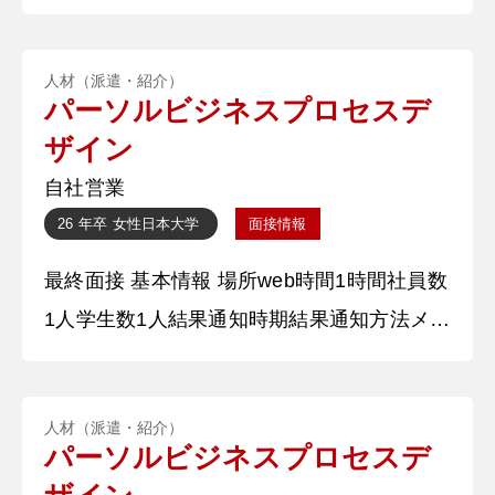
ル 質問内容・回答 ①自己紹介 学業について
は、○○に特に力を入れました。部活の○○担
人材（派遣・紹介）
当を務めたことから学んだことを○○の際に
パーソルビジネスプロセスデ
実践できたことでより○○についての関心と
ザイン
興味が深まりました。○○部のマネージャー
自社営業
の活動の中では、選手に求められていること
26 年卒
女性
日本大学
面接情報
を正確にこなしていくために、選手一
最終面接 基本情報 場所web時間1時間社員数
1人学生数1人結果通知時期結果通知方法メー
ル 質問内容・回答 ①自己紹介 私は学生時代
数多くのアルバイトを行ってきました。中で
人材（派遣・紹介）
も、お客様目線で考えることを第一とし、多
パーソルビジネスプロセスデ
くのお客様に感謝された経験があります。