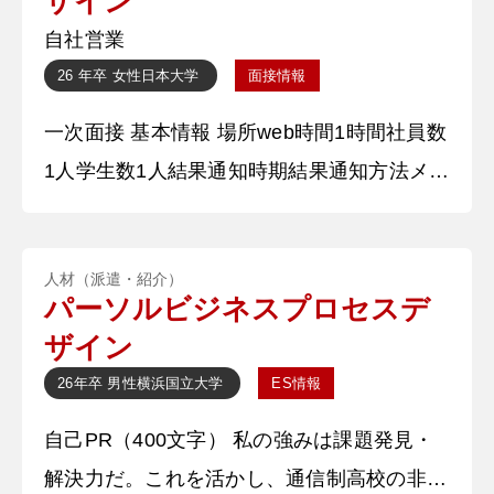
ザイン
【深掘質問】 アルバイトでクレーム対応は
自社営業
行ったのですか。 【深堀質問回答】 飲食店
26 年卒
女性
日本大学
面接情報
でのアルバ
一次面接 基本情報 場所web時間1時間社員数
1人学生数1人結果通知時期結果通知方法メー
ル 質問内容・回答 ①自己紹介 私は学生時代
数多くのアルバイトを行ってきました。中で
人材（派遣・紹介）
も、お客様目線で考えることを第一とし、多
パーソルビジネスプロセスデ
くのお客様に感謝された経験があります。
ザイン
【深掘質問】 アルバイトでは具体的にどの
26年卒
男性
横浜国立大学
ES情報
ようなことを行ったのですか。 【深堀質問
自己PR（400文字） 私の強みは課題発見・
回答】 販売
解決力だ。これを活かし、通信制高校の非常