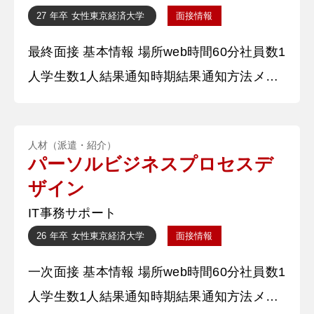
く、さらに新しいものを提案していくという
27 年卒
女性
東京経済大学
面接情報
姿勢に感心し、私もそのように業務に努めて
最終面接 基本情報 場所web時間60分社員数1
いきたいと考えます。貴社で、相手の立
人学生数1人結果通知時期結果通知方法メー
ル 質問内容・回答 ①自己紹介 学業について
は、○○に特に力を入れました。部活の○○担
人材（派遣・紹介）
当を務めたことから学んだことを会計の際に
パーソルビジネスプロセスデ
実践できたことでより○○についての関心と
ザイン
興味が深まりました。○○部のマネージャー
IT事務サポート
の活動の中では、選手に求められていること
26 年卒
女性
東京経済大学
面接情報
を正確にこなしていくために、選手一
一次面接 基本情報 場所web時間60分社員数1
人学生数1人結果通知時期結果通知方法メー