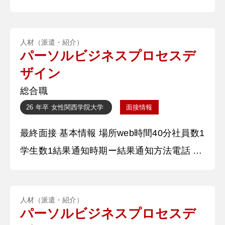
勤講師として、不登校の学生の出席率と学習
意欲を改善した。学生へのヒアリングから、
人材（派遣・紹介）
出席率や学習意欲が低い原因は2つあると考
パーソルビジネスプロセスデ
察した。1つ目は、授業が自己満足になって
ザイン
いることである。指導方針や講師の教えたい
総合職
ことに囚われた結果、生徒が求めている「将
26 年卒
女性
関西学院大学
面接情報
来が具体的にイメージできて、役に立つ授
最終面接 基本情報 場所web時間40分社員数1
業」から乖離していた。2つ目は
学生数1結果通知時期ー結果通知方法電話 質
問内容・回答 ①自己紹介をお願いします。
〇〇大学〇〇学部の〇〇と申します。〇〇ゼ
人材（派遣・紹介）
ミに所属しており、〇〇を務めております。
パーソルビジネスプロセスデ
本日はよろしくお願いいたします。 ②学生