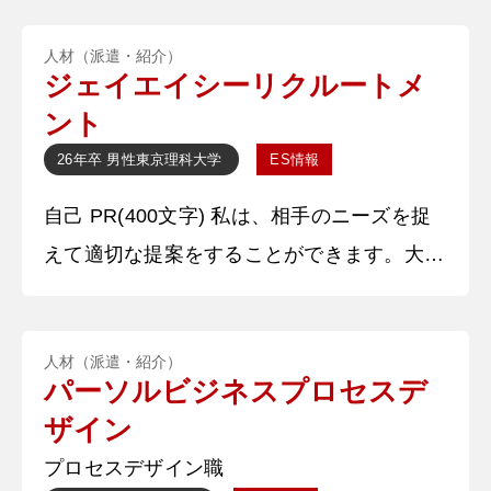
合格する」という目標を掲げ、通学時間の往
人材（派遣・紹介）
復〇時間を参考書を読むことに充て、過去問
ジェイエイシーリクルートメ
で間違えた問題をノートにまとめて復習を徹
ント
底しました。このような計画的かつ継続的な
26年卒
男性
東京理科大学
ES情報
努力の結果、試験に一発合格することができ
自己 PR(400文字) 私は、相手のニーズを捉
ました。この経験を通じて、限られた時間を
えて適切な提案をすることができます。大学
有効活用しながら目標達成に向けて
の授業で、地方会社の飲み物を若者に人気の
ある商品にするための施策を考えるという企
人材（派遣・紹介）
画立案を行いました。この際、まず若者目線
パーソルビジネスプロセスデ
で人気のある飲み物の要因について考え、そ
ザイン
れに基づいた提案を行った結果、数十人の中
プロセスデザイン職
から優秀賞に選ばれました。内容は飲料会社