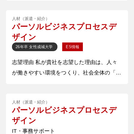
をしてください。 ※内容未記載 【深掘質
人材（派遣・紹介）
問】 なぜ○○課程を履修しているのですか？
パーソルビジネスプロセスデ
【深堀質問回答】 入学前から教育学部では
ザイン
ないですが、自分の学部で免許を取得できる
26年卒
女性
成城大学
ES情報
ことを知っていて、将来の選択肢を広げるた
志望理由 私が貴社を志望した理由は、人々
め
が働きやすい環境をつくり、社会全体の「は
たらいて、笑おう。」を実現したいからで
す。業務プロセスをデザインし、「人」と
人材（派遣・紹介）
「組織」の成長を両立させて事業の成長に貢
パーソルビジネスプロセスデ
献していくという強みに魅力を感じました。
ザイン
社員インタビューで、任された業務だけでな
IT・事務サポート