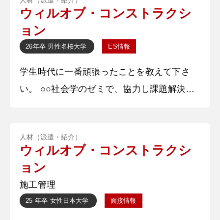
を担当しています。とても多くの魅力がある
ウィルオブ・コンストラクシ
会社ですが、今回は2つ紹介します！1つ目
ョン
は、社員の皆さんが同じ目標に向かっている
26年卒
男性
名桜大学
ES情報
ところです！社員の方は熱血さが売りの方や
学生時代に一番頑張ったことを教えて下さ
真面目な方など個性あふれる方が多い印象で
い。 ○○社会学のゼミで、協力し課題解決に
すが、仕事への愛や熱量があるところ
導いた事で海外で開催された学術大会で高評
価を得たことです。体験型施設の現状と課題
人材（派遣・紹介）
把握を効率的に行うために、どのような工程
ウィルオブ・コンストラクシ
で進めていくか、パワーポイントで手順を図
ョン
式化し、またどのような情報が必要かを全員
施工管理
で話し合いを重ねました。円滑に作業を行う
25 年卒
女性
日本大学
面接情報
ために、各々の得意分野を理解し、作業の効