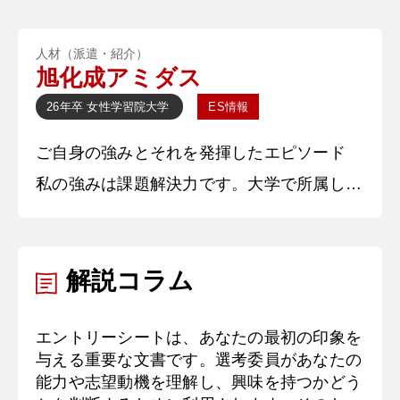
校から団体に給付されるお金を昨年度に○○
人材（派遣・紹介）
が本来の用途とは違う誤用をしてしまった。
旭化成アミダス
学校の財務局の学生や職員、先輩に相談をし
26年卒
女性
学習院大学
ES情報
て冷静に順を追って原因と解決策を考えた。
ご自身の強みとそれを発揮したエピソード
何度も話し合いを行い、結果として先輩から
私の強みは課題解決力です。大学で所属して
の資金援助と部員からの徴収で不足分を補う
いた音楽サークルの新入生歓迎会ではSNS運
ことができた。全員を納得させるの
営を主導しました。私たちのサークルは学内
解説コラム
の他団体と比較して知名度が低く、年々入会
する新入生が減っていることが課題でした。
エントリーシートは、あなたの最初の印象を
そこで私はサークルに新入生を呼び込むため
与える重要な文書です。選考委員があなたの
SNSを始めました。特に工夫したことは、X
能力や志望動機を理解し、興味を持つかどう