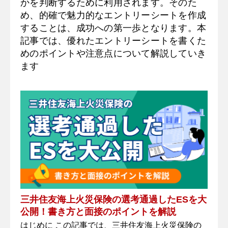
とInstagramで毎日投稿を行い、新入生の目
かを判断するために利用されます。そのた
め、的確で魅力的なエントリーシートを作成
に留まる機会を増やし
することは、成功への第一歩となります。本
記事では、優れたエントリーシートを書くた
めのポイントや注意点について解説していき
ます
三井住友海上火災保険の選考通過したESを大
公開！書き方と面接のポイントを解説
はじめに この記事では、三井住友海上火災保険の