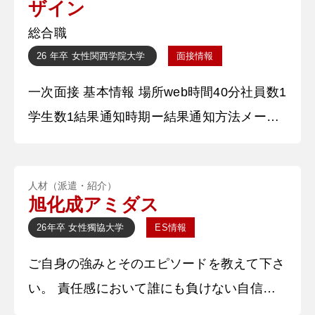
ザイン
時代に力を入れたことを教えてください。
総合職
〇〇サークルの裏方として、集客活動に力を
26 年卒
女性
関西学院大学
面接情報
入れました。特にSNS運
一次面接 基本情報 場所web時間40分社員数1
学生数1結果通知時期ー結果通知方法メール
質問内容・回答 ①自己紹介をお願いしま
す。 〇〇大学〇〇学部の〇〇と申します。
人材（派遣・紹介）
〇〇ゼミに所属しており、〇〇を務めており
旭化成アミダス
ます。本日はよろしくお願いいたします。
26年卒
女性
獨協大学
ES情報
②学生時代に力を入れたことを教えてくださ
ご自身の強みとそのエピソードを教えて下さ
い。 〇〇サークルの裏方として、集客活動
い。 責任感において誰にも負けない自信が
に力を入れました。特にSNS
ある。私は○○の会計業務を担っている。学