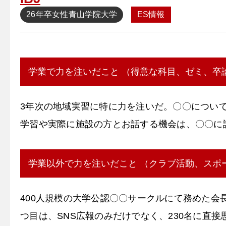
26年卒
女性
青山学院大学
ES情報
学業で力を注いだこと （得意な科目、ゼミ、卒
3年次の地域実習に特に力を注いだ。〇〇につい
学習や実際に施設の方とお話する機会は、〇〇に
学業以外で力を注いだこと （クラブ活動、スポ
400人規模の大学公認〇〇サークルにて務めた会
つ目は、SNS広報のみだけでなく、230名に直