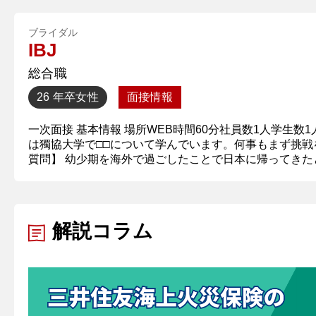
ブライダル
IBJ
総合職
26 年卒
女性
面接情報
一次面接 基本情報 場所WEB時間60分社員数1人学生
は獨協大学で□□について学んでいます。何事もまず挑戦
質問】 幼少期を海外で過ごしたことで日本に帰ってきたと
解説コラム