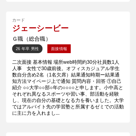
カード
ジェーシービー
Ｇ職（総合職）
26 年卒
男性
面接情報
二次面接 基本情報 場所web時間約30分社員数1人
人事 女性で30歳前後。オフィスカジュアル学生
数自分含め2名（1名欠席）結果通知時期ー結果通
知方法マイページ上で通知 質問内容・回答 ①自己
紹介 ○○大学○○部○年の○○○○と申します。小中高と
それぞれ異なるスポーツや習い事、部活動を経験
し、現在の自分の基礎となる力を養いました。大学
ではアルバイト先の学習塾と所属するゼミでの活動
に主に力を入れまし...