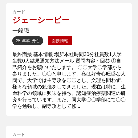
カード
ジェーシービー
一般職
25 年卒
男性
面接情報
最終面接 基本情報 場所本社時間30分社員数1人学
生数0人結果通知方法メール 質問内容・回答 ①自
己紹介をお願いいたします。 〇〇大学〇学部から
参りました、〇〇と申します。私は好奇心旺盛な人
間で、大学では主専攻を〇〇とし、文理を問わず、
様々な領域の勉強をしてきました。現在は特に、生
命科学の領域に興味を持ち、認知症治療薬関連の研
究を行っています。また、同大学〇〇学部にて〇〇
学を勉強し、副専攻として修...
カード