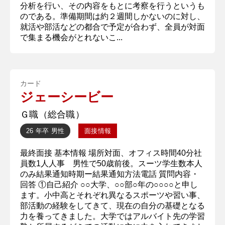
分析を行い、その内容をもとに考察を行うというも
のである。準備期間は約２週間しかないのに対し、
就活や部活などの都合で予定が合わず、全員が対面
で集まる機会がとれないこ...
カード
ジェーシービー
Ｇ職（総合職）
26 年卒
男性
面接情報
最終面接 基本情報 場所対面、オフィス時間40分社
員数1人人事 男性で50歳前後。スーツ学生数本人
のみ結果通知時期ー結果通知方法電話 質問内容・
回答 ①自己紹介 ○○大学、○○部○年の○○○○と申し
ます。小中高とそれぞれ異なるスポーツや習い事、
部活動の経験をしてきて、現在の自分の基礎となる
力を養ってきました。大学ではアルバイト先の学習