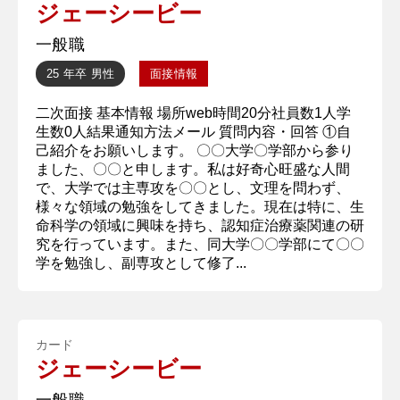
ジェーシービー
一般職
25 年卒
男性
面接情報
二次面接 基本情報 場所web時間20分社員数1人学
生数0人結果通知方法メール 質問内容・回答 ①自
己紹介をお願いします。 〇〇大学〇学部から参り
ました、〇〇と申します。私は好奇心旺盛な人間
で、大学では主専攻を〇〇とし、文理を問わず、
様々な領域の勉強をしてきました。現在は特に、生
命科学の領域に興味を持ち、認知症治療薬関連の研
究を行っています。また、同大学〇〇学部にて〇〇
学を勉強し、副専攻として修了...
カード
ジェーシービー
一般職