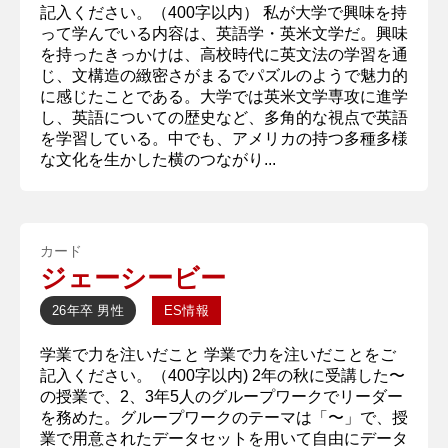
記入ください。（400字以内） 私が大学で興味を持
って学んでいる内容は、英語学・英米文学だ。興味
を持ったきっかけは、高校時代に英文法の学習を通
じ、文構造の緻密さがまるでパズルのようで魅力的
に感じたことである。大学では英米文学専攻に進学
し、英語についての歴史など、多角的な視点で英語
を学習している。中でも、アメリカの持つ多種多様
な文化を生かした横のつながり...
カード
ジェーシービー
26年卒
男性
ES情報
学業で力を注いだこと 学業で力を注いだことをご
記入ください。（400字以内) 2年の秋に受講した〜
の授業で、2、3年5人のグループワークでリーダー
を務めた。グループワークのテーマは「〜」で、授
業で用意されたデータセットを用いて自由にデータ