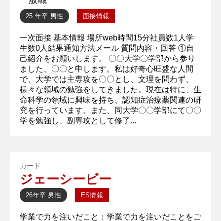
25 年卒
男性
面接情報
一次面接 基本情報 場所web時間15分社員数1人学
生数0人結果通知方法メール 質問内容・回答 ①自
己紹介をお願いします。 〇〇大学〇学部から参り
ました、〇〇と申します。私は好奇心旺盛な人間
で、大学では主専攻を〇〇とし、文理を問わず、
様々な領域の勉強をしてきました。現在は特に、生
命科学の領域に興味を持ち、認知症治療薬関連の研
究を行っています。また、同大学〇〇学部にて〇〇
学を勉強し、副専攻として修了...
カード
ジェーシービー
26年卒
男性
ES情報
学業で力を注いだこと：学業で力を注いだことをご