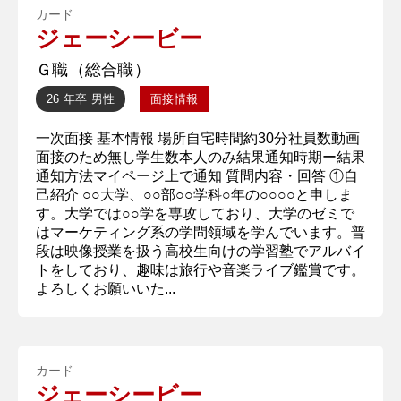
カード
ジェーシービー
Ｇ職（総合職）
26 年卒
男性
面接情報
一次面接 基本情報 場所自宅時間約30分社員数動画
面接のため無し学生数本人のみ結果通知時期ー結果
通知方法マイページ上で通知 質問内容・回答 ①自
己紹介 ○○大学、○○部○○学科○年の○○○○と申しま
す。大学では○○学を専攻しており、大学のゼミで
はマーケティング系の学問領域を学んでいます。普
段は映像授業を扱う高校生向けの学習塾でアルバイ
トをしており、趣味は旅行や音楽ライブ鑑賞です。
よろしくお願いいた...
カード
ジェーシービー